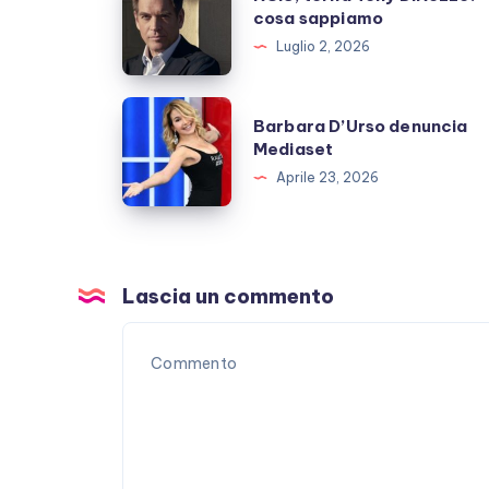
torna
cosa sappiamo
Tony
Luglio 2, 2026
DiNozzo:
cosa
Barbara
Barbara D’Urso denuncia
sappiamo
D’Urso
Mediaset
denuncia
Aprile 23, 2026
Mediaset
Lascia un commento