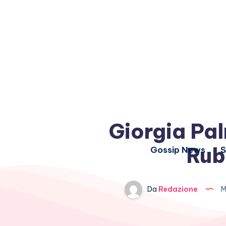
Giorgia Pal
Rub
Gossip News
S
Da
Redazione
M