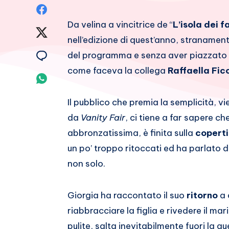
Condividi
Da velina a vincitrice de “
L’isola dei 
su
Condividi
nell’edizione di quest’anno, straname
Facebook
su
Condividi
del programma e senza aver piazzato i
come faceva la collega
Raffaella Fic
Twitter
su
Condividi
Email
su
Il pubblico che premia la semplicità, vie
da
Vanity Fair
, ci tiene a far sapere c
Whatsapp
abbronzatissima, è finita sulla
copert
un po’ troppo ritoccati ed ha parlato d
non solo.
Giorgia ha raccontato il suo
ritorno
a 
riabbracciare la figlia e rivedere il mari
pulite, salta inevitabilmente fuori la q