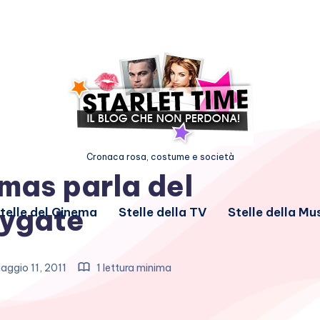
Cronaca rosa, costume e società
mas parla del
ygate
telle del Cinema
Stelle della TV
Stelle della Mu
aggio 11, 2011
1 lettura minima