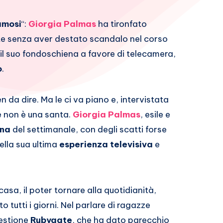
famosi
“:
Giorgia Palmas
ha tironfato
nte senza aver destato scandalo nel corso
l suo fondoschiena a favore di telecamera,
o
.
n da dire. Ma le ci va piano e, intervistata
he non è una santa.
Giorgia Palmas
, esile e
ina
del settimanale, con degli scatti forse
ella sua ultima
esperienza televisiva
e
casa, il poter tornare alla quotidianità,
to tutti i giorni. Nel parlare di ragazze
uestione
Rubygate
, che ha dato parecchio