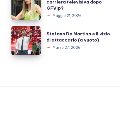
carriera televisiva dopo
Mussolini,
GFVip?
carriera
Maggio 21, 2026
televisiva
dopo
Stefano
Stefano De Martino e il vizio
GFVip?
De
di attaccarlo (a vuoto)
Martino
Marzo 27, 2026
e
il
vizio
di
attaccarlo
(a
vuoto)