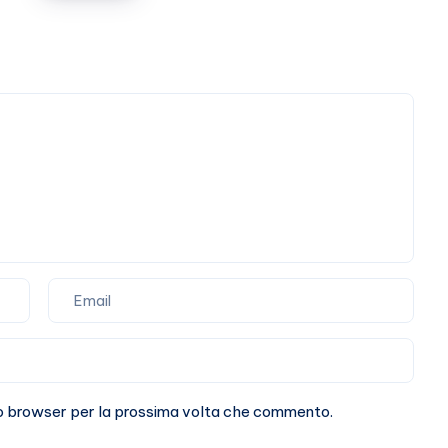
il
vizio
di
attaccarlo
(a
vuoto)
sto browser per la prossima volta che commento.