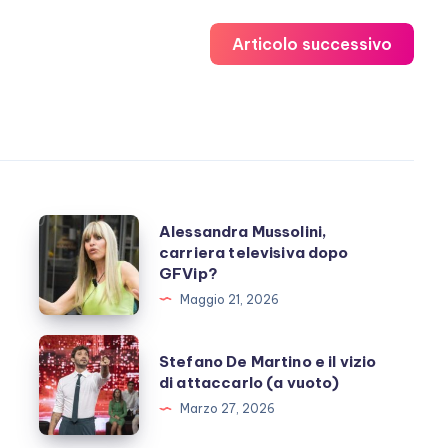
Articolo successivo
Alessandra
Alessandra Mussolini,
carriera televisiva dopo
Mussolini,
GFVip?
carriera
Maggio 21, 2026
televisiva
dopo
Stefano
Stefano De Martino e il vizio
GFVip?
De
di attaccarlo (a vuoto)
Martino
Marzo 27, 2026
e