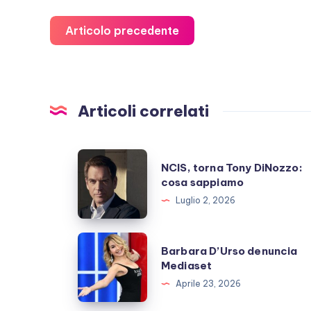
Articolo precedente
Articoli correlati
NCIS,
NCIS, torna Tony DiNozzo:
torna
cosa sappiamo
Tony
Luglio 2, 2026
DiNozzo:
cosa
Barbara
Barbara D’Urso denuncia
sappiamo
D’Urso
Mediaset
denuncia
Aprile 23, 2026
Mediaset