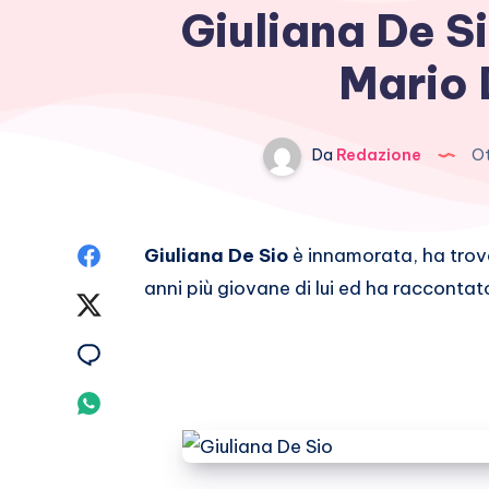
Giuliana De S
Mario 
Da
Redazione
Ot
Condividi
Giuliana De Sio
è innamorata, ha trova
anni più giovane di lui ed ha raccontato
su
Condividi
Facebook
su
Condividi
Twitter
su
Condividi
Email
su