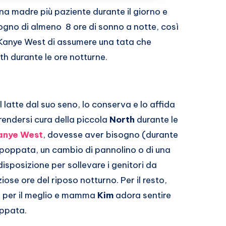
a madre più paziente durante il giorno e
no di almeno 8 ore di sonno a notte, così
anye West di assumere una tata che
th durante le ore notturne.
l latte dal suo seno, lo conserva e lo affida
rendersi cura della piccola
North
durante le
anye West
, dovesse aver bisogno (durante
 poppata, un cambio di pannolino o di una
isposizione per sollevare i genitori da
iose ore del riposo notturno. Per il resto,
e per il meglio e mamma
Kim
adora sentire
oppata.