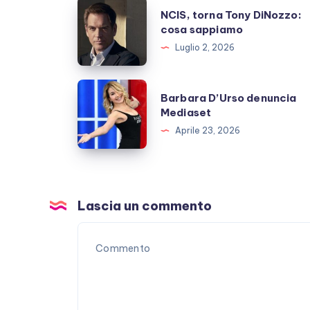
NCIS,
NCIS, torna Tony DiNozzo:
torna
cosa sappiamo
Tony
Luglio 2, 2026
DiNozzo:
cosa
Barbara
Barbara D’Urso denuncia
sappiamo
D’Urso
Mediaset
denuncia
Aprile 23, 2026
Mediaset
Lascia un commento