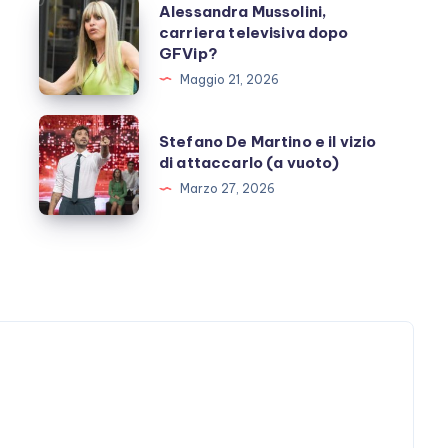
Alessandra
Alessandra Mussolini,
carriera televisiva dopo
Mussolini,
GFVip?
carriera
Maggio 21, 2026
televisiva
dopo
Stefano
Stefano De Martino e il vizio
GFVip?
De
di attaccarlo (a vuoto)
Martino
Marzo 27, 2026
e
il
vizio
di
attaccarlo
(a
vuoto)