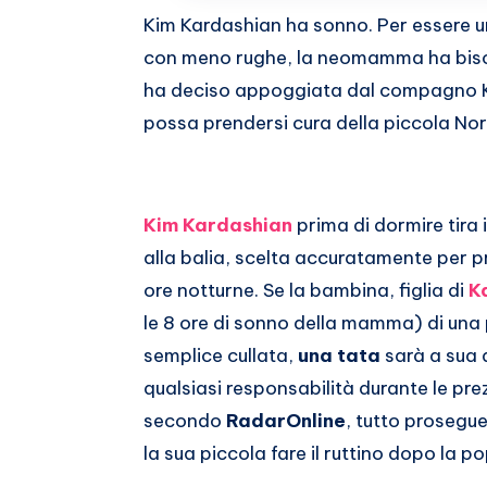
Whatsapp
Kim Kardashian ha sonno. Per essere un
con meno rughe, la neomamma ha bisog
ha deciso appoggiata dal compagno K
possa prendersi cura della piccola Nor
Kim Kardashian
prima di dormire tira i
alla balia, scelta accuratamente per p
ore notturne. Se la bambina, figlia di
K
le 8 ore di sonno della mamma) di una
semplice cullata,
una tata
sarà a sua d
qualsiasi responsabilità durante le prez
secondo
RadarOnline
, tutto prosegu
la sua piccola fare il ruttino dopo la p