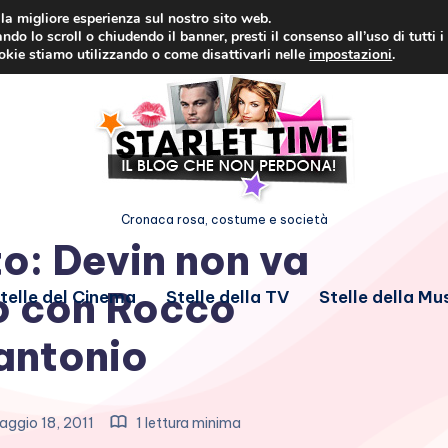
i la migliore esperienza sul nostro sito web.
ndo lo scroll o chiudendo il banner, presti il consenso all’uso di tutti i
ookie stiamo utilizzando o come disattivarli nelle
impostazioni
.
Cronaca rosa, costume e società
o: Devin non va
o con Rocco
telle del Cinema
Stelle della TV
Stelle della Mu
antonio
ggio 18, 2011
1 lettura minima