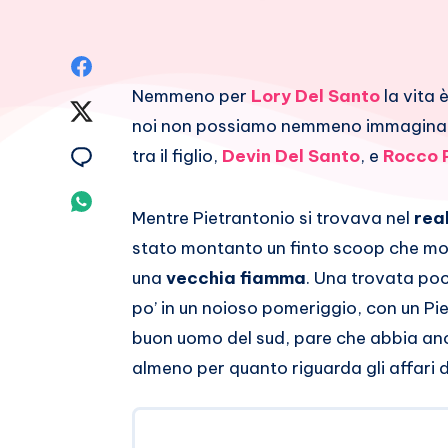
Condividi
Nemmeno per
Lory Del Santo
la vita 
su
Condividi
noi non possiamo nemmeno immaginare
Facebook
su
Condividi
tra il figlio,
Devin Del Santo
, e
Rocco 
Twitter
su
Condividi
Mentre Pietrantonio si trovava nel
rea
Email
su
stato montanto un finto scoop che m
una
vecchia fiamma
. Una trovata poc
Whatsapp
po’ in un noioso pomeriggio, con un Pi
buon uomo del sud, pare che abbia an
almeno per quanto riguarda gli affari d