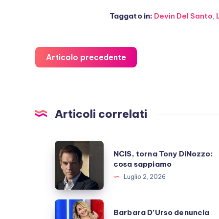
Taggato in:
Devin Del Santo
,
Articolo precedente
Articoli correlati
NCIS,
NCIS, torna Tony DiNozzo:
torna
cosa sappiamo
Tony
Luglio 2, 2026
DiNozzo:
cosa
Barbara
Barbara D’Urso denuncia
sappiamo