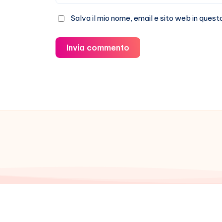
Salva il mio nome, email e sito web in que
Invia commento