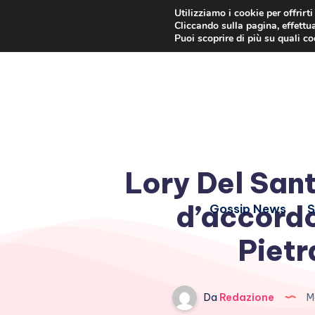
Utilizziamo i cookie per offrirt
Cliccando sulla pagina, effettua
Puoi scoprire di più su quali c
Lory Del Sant
d’accord
Gossip News
S
Pietr
Da
Redazione
Ma