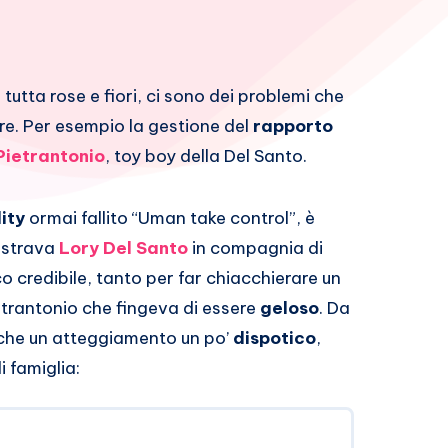
è tutta rose e fiori, ci sono dei problemi che
. Per esempio la gestione del
rapporto
Pietrantonio
, toy boy della Del Santo.
lity
ormai fallito “Uman take control”, è
ostrava
Lory Del Santo
in compagnia di
o credibile, tanto per far chiacchierare un
etrantonio che fingeva di essere
geloso
. Da
che un atteggiamento un po’
dispotico
,
i famiglia: