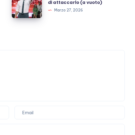
De
di attaccarlo (a vuoto)
Martino
Marzo 27, 2026
e
il
vizio
di
attaccarlo
(a
vuoto)