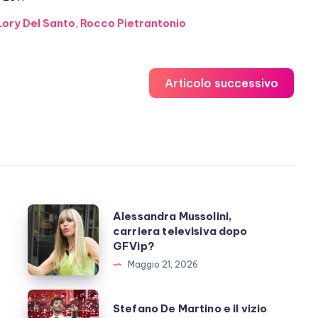
Lory Del Santo
,
Rocco Pietrantonio
Articolo successivo
Alessandra
Alessandra Mussolini,
carriera televisiva dopo
Mussolini,
GFVip?
carriera
Maggio 21, 2026
televisiva
dopo
Stefano
Stefano De Martino e il vizio
GFVip?