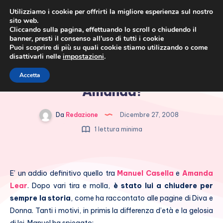
Utilizziamo i cookie per offrirti la migliore esperienza sul nostro
sito web.
Cliccando sulla pagina, effettuando lo scroll o chiudendo il
banner, presti il consenso all’uso di tutti i cookie
Puoi scoprire di più su quali cookie stiamo utilizzando o come
disattivarli nelle
impostazioni
.
Cronaca rosa, costume e
Manuel Casella: addio
Accetta
società
Amanda!
Da
Redazione
Dicembre 27, 2008
1 lettura minima
E’ un addio definitivo quello tra
Manuel Casella
e
Amanda
Lear
. Dopo vari tira e molla,
è stato lui a chiudere per
sempre la storia
, come ha raccontato alle pagine di Diva e
Donna. Tanti i motivi, in primis la differenza d’età e la gelosia