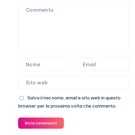
Stefano
De
Martino
Salva il mio nome, email e sito web in questo
browser per la prossima volta che commento.
Invia commento