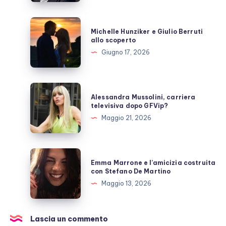
cosa
sappiamo
Michelle
Michelle Hunziker e Giulio Berruti
Hunziker
allo scoperto
e
Giugno 17, 2026
Giulio
Berruti
allo
Alessandra
Alessandra Mussolini, carriera
scoperto
Mussolini,
televisiva dopo GFVip?
carriera
Maggio 21, 2026
televisiva
dopo
GFVip?
Emma
Emma Marrone e l’amicizia costruita
Marrone
con Stefano De Martino
e
Maggio 13, 2026
l’amicizia
costruita
con
Lascia un commento