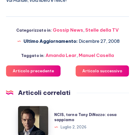
Vai Manuel, vola libero e felice!
Gossip News
,
Stelle della TV
Categorizzato in:
Ultimo Aggiornamento:
Dicembre 27, 2008
Amanda Lear
,
Manuel Casella
Taggato in:
Articolo precedente
Articolo successivo
Articoli correlati
NCIS,
NCIS, torna Tony DiNozzo: cosa
torna
sappiamo
Tony
Luglio 2, 2026
DiNozzo: