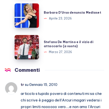
GFVip?
Barbara
D’Urso
Barbara D’Urso denuncia Mediaset
denuncia
Aprile 23, 2026
Mediaset
Stefano
Stefano De Martino e il vizio di
De
attaccarlo (a vuoto)
Martino
Marzo 27, 2026
e
il
vizio
Commenti
di
attaccarlo
tr
su Gennaio 15, 2010
(a
vuoto)
articolo stupido povero di contenuti mi sa che
chi scrive è peggio dell’Arcuri magari vedersi i
propri limiti noooooo vero….e non amo l’Arcuri