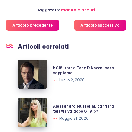
manuela arcuri
Taggato in:
Articolo precedente
Articolo successivo
Articoli correlati
NCIS,
NCIS, torna Tony DiNozzo: cosa
torna
sappiamo
Tony
Luglio 2, 2026
DiNozzo:
cosa
sappiamo
Alessandra
Alessandra Mussolini, carriera
Mussolini,
televisiva dopo GFVip?
carriera
Maggio 21, 2026
televisiva
dopo