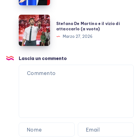
Mediaset
Stefano
Stefano De Martino e il vizio di
De
attaccarlo (a vuoto)
Martino
Marzo 27, 2026
e
il
vizio
Lascia un commento
di
attaccarlo
(a
vuoto)