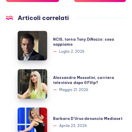
Articoli correlati
NCIS,
NCIS, torna Tony DiNozzo: cosa
torna
sappiamo
Tony
Luglio 2, 2026
DiNozzo:
cosa
sappiamo
Alessandra
Alessandra Mussolini, carriera
Mussolini,
televisiva dopo GFVip?
carriera
Maggio 21, 2026
televisiva
dopo
GFVip?
Barbara
D’Urso
Barbara D’Urso denuncia Mediaset
denuncia
Aprile 23, 2026