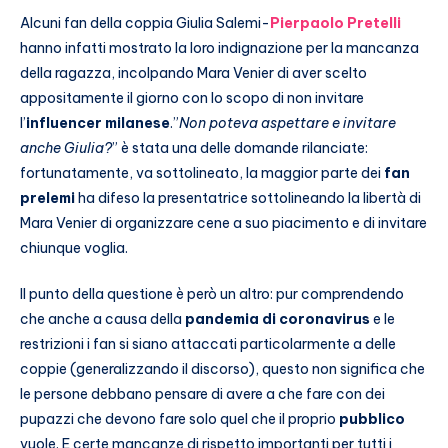
Alcuni fan della coppia Giulia Salemi-
Pierpaolo Pretelli
hanno infatti mostrato la loro indignazione per la mancanza
della ragazza, incolpando Mara Venier di aver scelto
appositamente il giorno con lo scopo di non invitare
l’
influencer milanese
.”
Non poteva aspettare e invitare
anche Giulia?
” è stata una delle domande rilanciate:
fortunatamente, va sottolineato, la maggior parte dei
fan
prelemi
ha difeso la presentatrice sottolineando la libertà di
Mara Venier di organizzare cene a suo piacimento e di invitare
chiunque voglia.
Il punto della questione è però un altro: pur comprendendo
che anche a causa della
pandemia di coronavirus
e le
restrizioni i fan si siano attaccati particolarmente a delle
coppie (generalizzando il discorso), questo non significa che
le persone debbano pensare di avere a che fare con dei
pupazzi che devono fare solo quel che il proprio
pubblico
vuole. E certe mancanze di rispetto importanti per tutti i