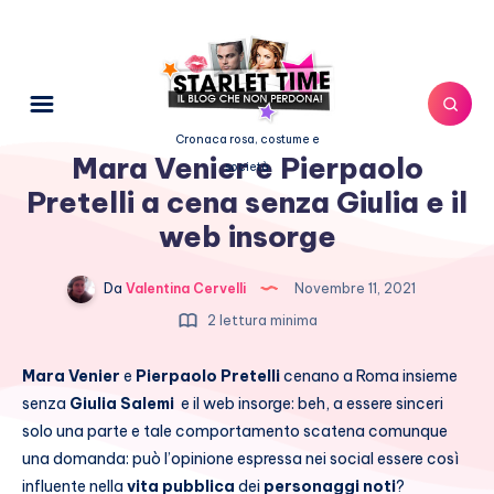
Cronaca rosa, costume e
Mara Venier e Pierpaolo
società
Pretelli a cena senza Giulia e il
web insorge
Da
Valentina Cervelli
Novembre 11, 2021
2 lettura minima
Mara Venier
e
Pierpaolo Pretelli
cenano a Roma insieme
senza
Giulia Salemi
e il web insorge: beh, a essere sinceri
solo una parte e tale comportamento scatena comunque
una domanda: può l’opinione espressa nei social essere così
influente nella
vita pubblica
dei
personaggi noti
?