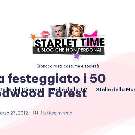
Cronaca rosa, costume e società
 festeggiato i 50
Redwood Forest
telle del Cinema
Stelle della TV
Stelle della Mu
arzo 27, 2012
1 lettura minima