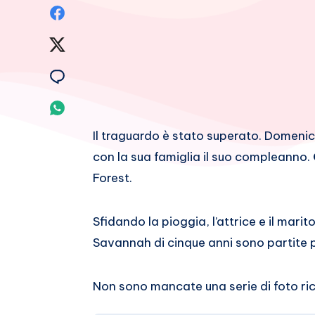
Condividi
su
Condividi
Facebook
su
Condividi
Twitter
su
Condividi
Email
su
Il traguardo è stato superato. Domenica
con la sua famiglia il suo compleanno.
Whatsapp
Forest.
Sfidando la pioggia, l’attrice e il mar
Savannah di cinque anni sono partite p
Non sono mancate una serie di foto rico