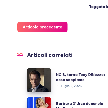
Taggato i
Articolo precedente
Articoli correlati
NCIS,
NCIS, torna Tony DiNozzo:
torna
cosa sappiamo
Tony
Luglio 2, 2026
DiNozzo:
cosa
Barbara
Barbara D’Urso denuncia
sappiamo
D’Urso