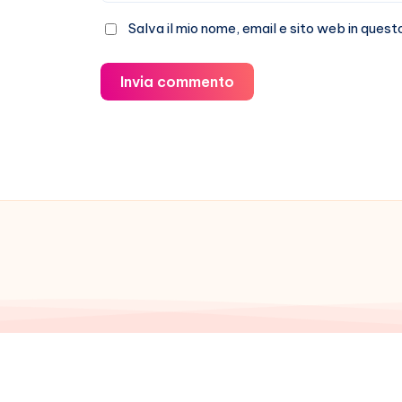
Salva il mio nome, email e sito web in que
Invia commento