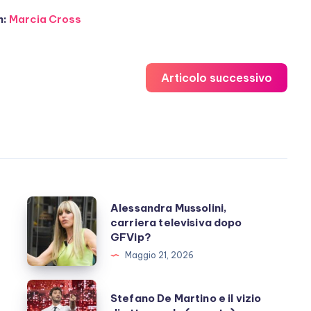
n:
Marcia Cross
Articolo successivo
Alessandra
Alessandra Mussolini,
carriera televisiva dopo
Mussolini,
GFVip?
carriera
Maggio 21, 2026
televisiva
dopo
Stefano
Stefano De Martino e il vizio
GFVip?
De