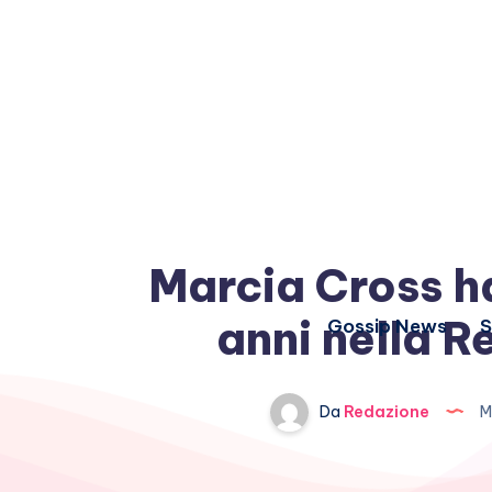
Marcia Cross ha
anni nella 
Gossip News
S
Da
Redazione
M