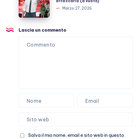
attaccarlo (a vuoto)
Martino
Marzo 27, 2026
e
il
vizio
Lascia un commento
di
attaccarlo
(a
vuoto)
Salva il mio nome, email e sito web in questo