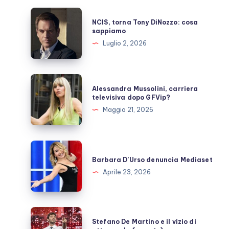
NCIS,
NCIS, torna Tony DiNozzo: cosa
torna
sappiamo
Tony
Luglio 2, 2026
DiNozzo:
cosa
sappiamo
Alessandra
Alessandra Mussolini, carriera
Mussolini,
televisiva dopo GFVip?
carriera
Maggio 21, 2026
televisiva
dopo
GFVip?
Barbara
D’Urso
Barbara D’Urso denuncia Mediaset
denuncia
Aprile 23, 2026
Mediaset
Stefano
Stefano De Martino e il vizio di
De