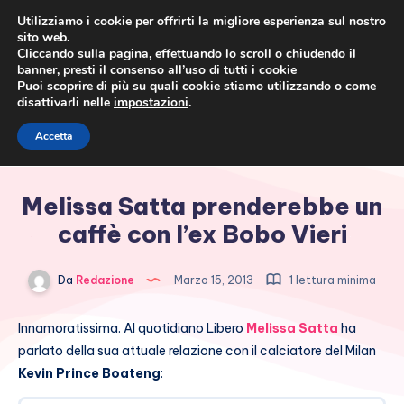
Utilizziamo i cookie per offrirti la migliore esperienza sul nostro
sito web.
Cliccando sulla pagina, effettuando lo scroll o chiudendo il
banner, presti il consenso all’uso di tutti i cookie
Puoi scoprire di più su quali cookie stiamo utilizzando o come
disattivarli nelle
impostazioni
.
Cronaca rosa, costume e
Accetta
società
Melissa Satta prenderebbe un
caffè con l’ex Bobo Vieri
Da
Redazione
Marzo 15, 2013
1 lettura minima
Innamoratissima. Al quotidiano Libero
Melissa Satta
ha
parlato della sua attuale relazione con il calciatore del Milan
Kevin Prince Boateng
: