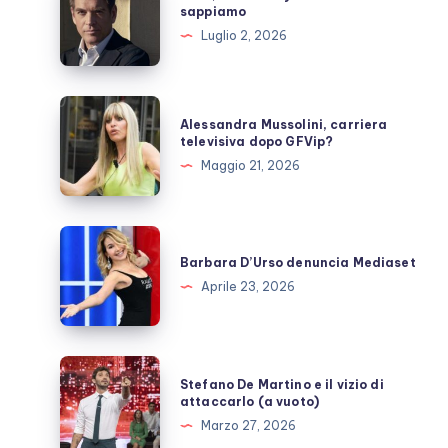
torna
sappiamo
Tony
Luglio 2, 2026
DiNozzo:
cosa
sappiamo
Alessandra
Alessandra Mussolini, carriera
Mussolini,
televisiva dopo GFVip?
carriera
Maggio 21, 2026
televisiva
dopo
GFVip?
Barbara
D’Urso
Barbara D’Urso denuncia Mediaset
denuncia
Aprile 23, 2026
Mediaset
Stefano
Stefano De Martino e il vizio di
De
attaccarlo (a vuoto)
Martino
Marzo 27, 2026
e