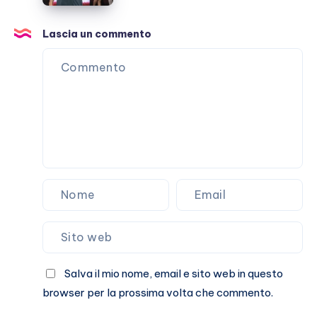
il
vizio
Lascia un commento
di
attaccarlo
(a
vuoto)
Salva il mio nome, email e sito web in questo
browser per la prossima volta che commento.