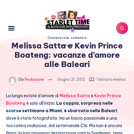
Cronaca rosa, costume e
Melissa Satta e Kevin Prince
società
Boateng: vacanze d’amore
alle Baleari
Da
Redazione
Giugno 21, 2012
1 lettura minima
La lunga estate d’amore di
Melissa Satta
e
Kevin Prince
Boateng
è solo all’inizio.
La coppia, sorpresa nelle
scorse settimane a Miami
,
è sbarcata nelle Baleari
dove è stata fotografata, tra un bacio passionale e una
toccatina maliziosa, dal settimanale
Chi
. Ma non è ancora
finita, la loro prossima destinazione sarà la Sardegna, terra