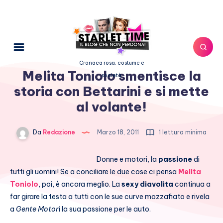
Cronaca rosa, costume e
Melita Toniolo smentisce la
società
storia con Bettarini e si mette
al volante!
Da
Redazione
Marzo 18, 2011
1 lettura minima
Donne e motori, la
passione
di
tutti gli uomini! Se a conciliare le due cose ci pensa
Melita
Toniolo
, poi, è ancora meglio. La
sexy diavolita
continua a
far girare la testa a tutti con le sue curve mozzafiato e rivela
a
Gente Motor
i la sua passione per le auto.