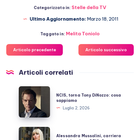
Stelle della TV
Categorizzato in:
Ultimo Aggiornamento:
Marzo 18, 2011
Melita Toniolo
Taggato in:
Articolo precedente
Articolo successivo
Articoli correlati
NCIS,
NCIS, torna Tony DiNozzo: cosa
torna
sappiamo
Tony
Luglio 2, 2026
DiNozzo:
cosa
sappiamo
Alessandra
Alessandra Mussolini, carriera
Mussolini,