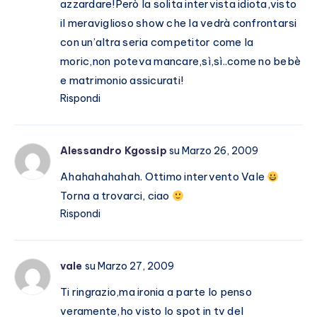
azzardare!Però la solita intervista idiota,visto
il meraviglioso show che la vedrà confrontarsi
con un’altra seria competitor come la
moric,non poteva mancare,sì,sì..come no bebè
e matrimonio assicurati!
Rispondi
Alessandro Kgossip
su Marzo 26, 2009
Ahahahahahah. Ottimo intervento Vale
Torna a trovarci, ciao
Rispondi
vale
su Marzo 27, 2009
Ti ringrazio,ma ironia a parte lo penso
veramente,ho visto lo spot in tv del