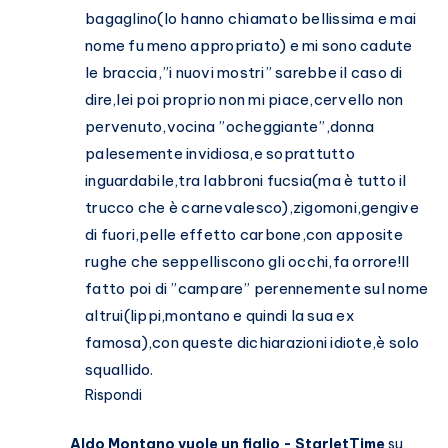
bagaglino(lo hanno chiamato bellissima e mai
nome fu meno appropriato) e mi sono cadute
le braccia,”i nuovi mostri” sarebbe il caso di
dire,lei poi proprio non mi piace,cervello non
pervenuto,vocina ”ocheggiante”,donna
palesemente invidiosa,e soprattutto
inguardabile,tra labbroni fucsia(ma è tutto il
trucco che è carnevalesco),zigomoni,gengive
di fuori,pelle effetto carbone,con apposite
rughe che seppelliscono gli occhi,fa orrore!Il
fatto poi di ”campare” perennemente sul nome
altrui(lippi,montano e quindi la sua ex
famosa),con queste dichiarazioni idiote,è solo
squallido.
Rispondi
Aldo Montano vuole un figlio - StarletTime
su