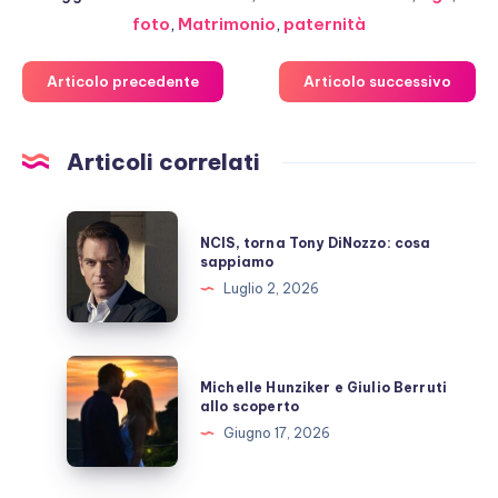
foto
,
Matrimonio
,
paternità
Articolo precedente
Articolo successivo
Articoli correlati
NCIS,
NCIS, torna Tony DiNozzo: cosa
torna
sappiamo
Tony
Luglio 2, 2026
DiNozzo:
cosa
sappiamo
Michelle
Michelle Hunziker e Giulio Berruti
Hunziker
allo scoperto
e
Giugno 17, 2026
Giulio
Berruti