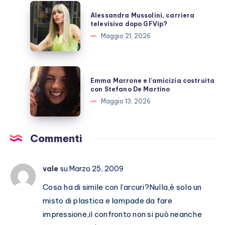
allo
Alessandra
Alessandra Mussolini, carriera
scoperto
Mussolini,
televisiva dopo GFVip?
carriera
Maggio 21, 2026
televisiva
dopo
GFVip?
Emma
Emma Marrone e l’amicizia costruita
Marrone
con Stefano De Martino
e
Maggio 13, 2026
l’amicizia
costruita
con
Commenti
Stefano
De
vale
su Marzo 25, 2009
Martino
Cosa ha di simile con l’arcuri?Nulla,è solo un
misto di plastica e lampade da fare
impressione,il confronto non si può neanche