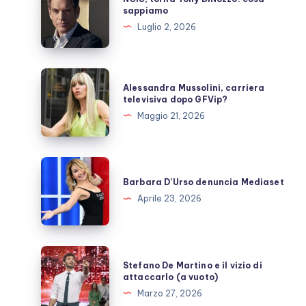
torna
sappiamo
Tony
Luglio 2, 2026
DiNozzo:
cosa
sappiamo
Alessandra
Alessandra Mussolini, carriera
Mussolini,
televisiva dopo GFVip?
carriera
Maggio 21, 2026
televisiva
dopo
GFVip?
Barbara
D’Urso
Barbara D’Urso denuncia Mediaset
denuncia
Aprile 23, 2026
Mediaset
Stefano
Stefano De Martino e il vizio di
De
attaccarlo (a vuoto)
Martino
Marzo 27, 2026
e