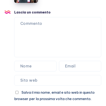
il
vizio
Lascia un commento
di
attaccarlo
(a
vuoto)
Salva il mio nome, email e sito web in questo
browser per la prossima volta che commento.