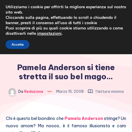
Utilizziamo i cookie per offrirti la migliore esperienza sul nostro
sito web.
Cliccando sulla pagina, effettuando lo scroll o chiudendo il
banner, presti il consenso all’uso di tutti i cookie
Puoi scoprire di più su quali cookie stiamo utilizzando o come
disattivarli nelle
impostazioni
.
Cronaca rosa, costume e
Accetta
società
Pamela Anderson si tiene
stretta il suo bel mago…
Da
Redazione
Marzo 15, 2008
1 lettura minima
Chi è questo bel biondino che
Pamela Anderson
stringe? Un
nuovo amore? Ma noooo, è il famoso illusionista e caro