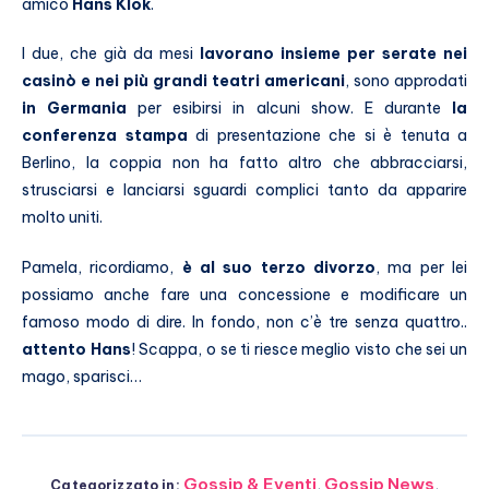
amico
Hans Klok
.
I due, che già da mesi
lavorano insieme per serate nei
casinò e nei più grandi teatri americani
, sono approdati
in Germania
per esibirsi in alcuni show. E durante
la
conferenza stampa
di presentazione che si è tenuta a
Berlino, la coppia non ha fatto altro che abbracciarsi,
strusciarsi e lanciarsi sguardi complici tanto da apparire
molto uniti.
Pamela, ricordiamo,
è al suo terzo divorzo
, ma per lei
possiamo anche fare una concessione e modificare un
famoso modo di dire. In fondo, non c’è tre senza quattro..
attento Hans
! Scappa, o se ti riesce meglio visto che sei un
mago, sparisci…
Gossip & Eventi
,
Gossip News
,
Categorizzato in: