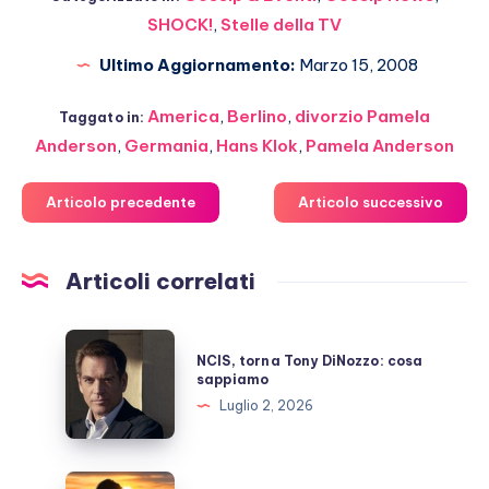
SHOCK!
,
Stelle della TV
Ultimo Aggiornamento:
Marzo 15, 2008
America
,
Berlino
,
divorzio Pamela
Taggato in:
Anderson
,
Germania
,
Hans Klok
,
Pamela Anderson
Articolo precedente
Articolo successivo
Articoli correlati
NCIS,
NCIS, torna Tony DiNozzo: cosa
torna
sappiamo
Tony
Luglio 2, 2026
DiNozzo:
cosa
sappiamo
Michelle