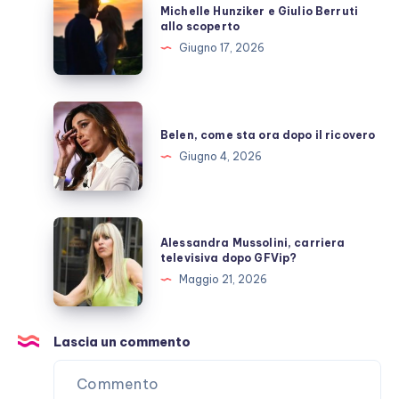
Michelle Hunziker e Giulio Berruti
Hunziker
allo scoperto
e
Giugno 17, 2026
Giulio
Berruti
allo
Belen,
scoperto
come
Belen, come sta ora dopo il ricovero
sta
Giugno 4, 2026
ora
dopo
il
Alessandra
Alessandra Mussolini, carriera
ricovero
Mussolini,
televisiva dopo GFVip?
carriera
Maggio 21, 2026
televisiva
dopo
GFVip?
Lascia un commento