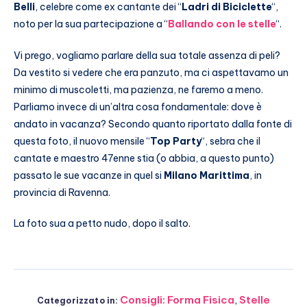
Belli
, celebre come ex cantante dei “
Ladri di Biciclette
“,
noto per la sua partecipazione a “
Ballando con le stelle
“.
Vi prego, vogliamo parlare della sua totale assenza di peli?
Da vestito si vedere che era panzuto, ma ci aspettavamo un
minimo di muscoletti, ma pazienza, ne faremo a meno.
Parliamo invece di un’altra cosa fondamentale: dove è
andato in vacanza? Secondo quanto riportato dalla fonte di
questa foto, il nuovo mensile “
Top Party
“, sebra che il
cantate e maestro 47enne stia (o abbia, a questo punto)
passato le sue vacanze in quel si
Milano Marittima
, in
provincia di Ravenna.
La foto sua a petto nudo, dopo il salto.
Consigli: Forma Fisica
,
Stelle
Categorizzato in: