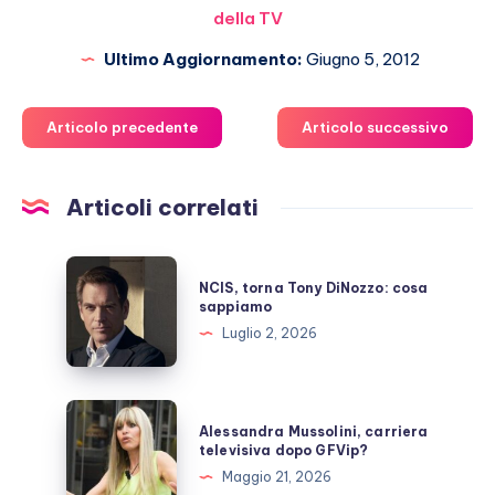
della TV
Ultimo Aggiornamento:
Giugno 5, 2012
Articolo precedente
Articolo successivo
Articoli correlati
NCIS,
NCIS, torna Tony DiNozzo: cosa
torna
sappiamo
Tony
Luglio 2, 2026
DiNozzo:
cosa
sappiamo
Alessandra
Alessandra Mussolini, carriera
Mussolini,
televisiva dopo GFVip?
carriera
Maggio 21, 2026