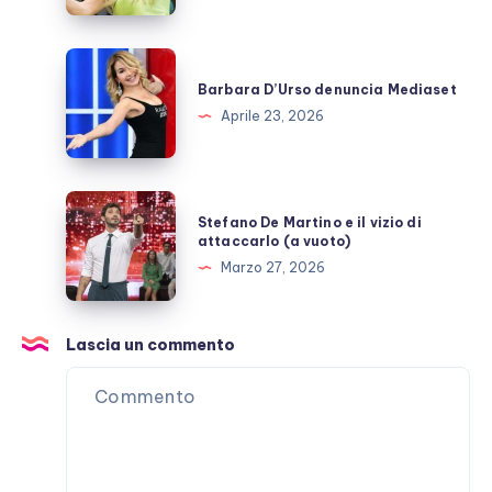
televisiva
dopo
GFVip?
Barbara
D’Urso
Barbara D’Urso denuncia Mediaset
denuncia
Aprile 23, 2026
Mediaset
Stefano
Stefano De Martino e il vizio di
De
attaccarlo (a vuoto)
Martino
Marzo 27, 2026
e
il
vizio
Lascia un commento
di
attaccarlo
(a
vuoto)