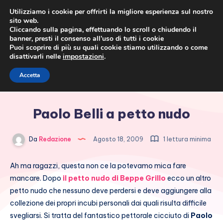
Utilizziamo i cookie per offrirti la migliore esperienza sul nostro
sito web.
Cliccando sulla pagina, effettuando lo scroll o chiudendo il
banner, presti il consenso all’uso di tutti i cookie
Puoi scoprire di più su quali cookie stiamo utilizzando o come
disattivarli nelle
impostazioni
.
Cronaca rosa, costume e
Accetta
società
Paolo Belli a petto nudo
Da
Redazione
Agosto 18, 2009
1 lettura minima
Ah ma ragazzi, questa non ce la potevamo mica fare
mancare. Dopo
il petto nudo di Beppe Grillo
ecco un altro
petto nudo che nessuno deve perdersi e deve aggiungere alla
collezione dei propri incubi personali dai quali risulta difficile
svegliarsi. Si tratta del fantastico pettorale cicciuto di
Paolo