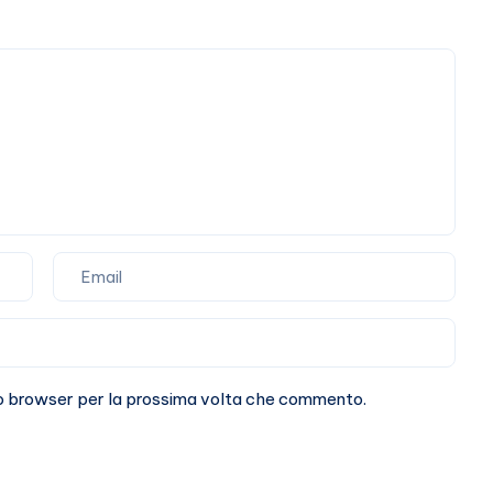
Stefano
De
Martino
sto browser per la prossima volta che commento.