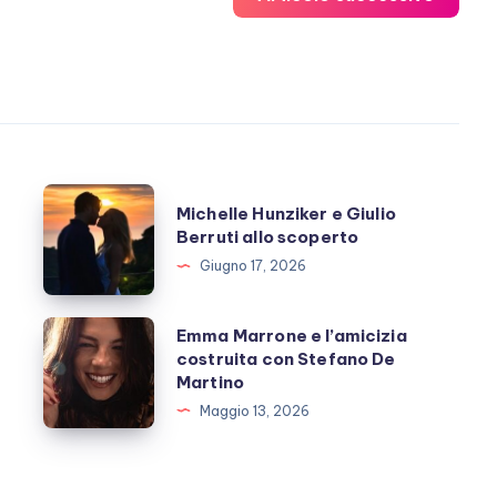
Michelle
Michelle Hunziker e Giulio
Hunziker
Berruti allo scoperto
e
Giugno 17, 2026
Giulio
Berruti
Emma
Emma Marrone e l’amicizia
allo
costruita con Stefano De
Marrone
Martino
scoperto
e
Maggio 13, 2026
l’amicizia
costruita
con