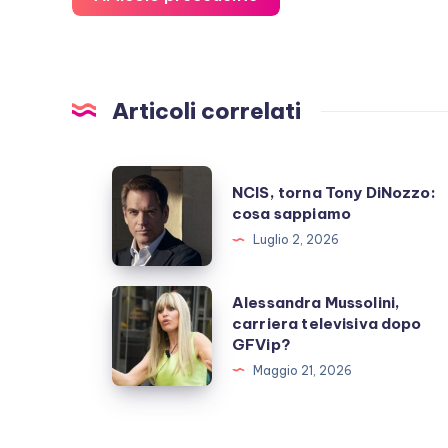
Articoli correlati
NCIS,
NCIS, torna Tony DiNozzo:
torna
cosa sappiamo
Tony
Luglio 2, 2026
DiNozzo:
cosa
Alessandra
Alessandra Mussolini,
sappiamo
carriera televisiva dopo
Mussolini,
GFVip?
carriera
Maggio 21, 2026
televisiva
dopo
GFVip?