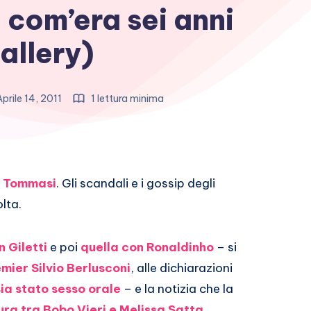
com’era sei anni
allery)
prile 14, 2011
1 lettura minima
 Tommasi
. Gli scandali e i gossip degli
lta.
n Giletti
e poi
quella con Ronaldinho
– si
emier Silvio Berlusconi
, alle dichiarazioni
sia stato sesso orale
– e la notizia che la
ura tra Bobo Vieri e Melissa Satta
.