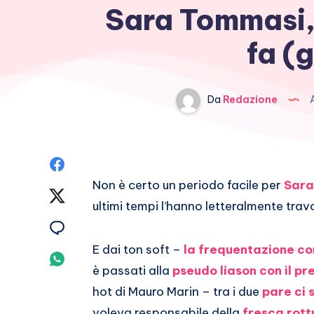
Sara Tommasi, 
fa (g
Da
Redazione
A
Condividi
Non è certo un periodo facile per
Sara
su
Condividi
ultimi tempi l’hanno letteralmente travo
Facebook
su
Condividi
E dai ton soft –
la frequentazione co
Twitter
su
Condividi
è passati alla
pseudo liason con il pr
Email
su
hot di Mauro Marin – tra i due
pare ci 
voleva responsabile della
fresca rott