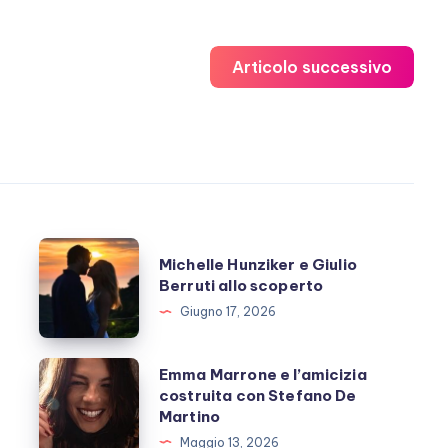
Articolo successivo
Michelle
Michelle Hunziker e Giulio
Hunziker
Berruti allo scoperto
e
Giugno 17, 2026
Giulio
Berruti
Emma
Emma Marrone e l’amicizia
allo
costruita con Stefano De
Marrone
Martino
scoperto
e
Maggio 13, 2026