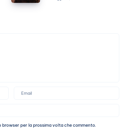
l’amicizia
costruita
con
Stefano
De
Martino
sto browser per la prossima volta che commento.