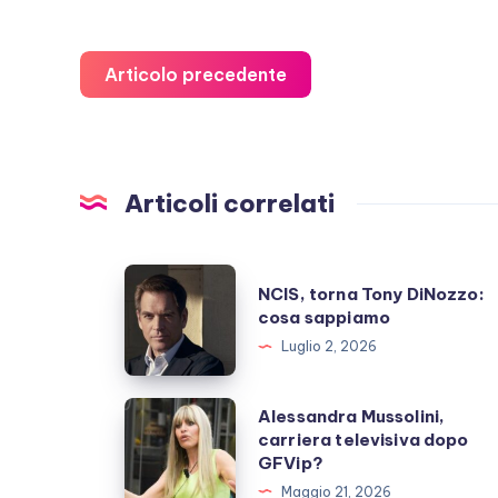
Articolo precedente
Articoli correlati
NCIS,
NCIS, torna Tony DiNozzo:
torna
cosa sappiamo
Tony
Luglio 2, 2026
DiNozzo:
cosa
Alessandra
Alessandra Mussolini,
sappiamo
carriera televisiva dopo
Mussolini,
GFVip?
carriera
Maggio 21, 2026