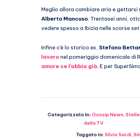
Whatsapp
Meglio allora cambiare aria e gettarsi 
Alberto Mancuso
. Trentasei anni, ott
vedere spesso a Ibizia nelle scorse set
Infine c’è lo storico ex,
Stefano Bettar
lavoro
nel pomeriggio domenicale di R
amore ce l’abbia già
. E per SuperSimo
Categorizzato in:
Gossip News
,
Stelle
della TV
Taggato in:
Silvio Sardi
,
Si