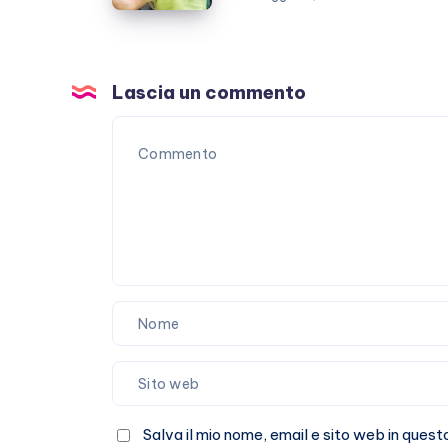
televisiva
dopo
GFVip?
Lascia un commento
Salva il mio nome, email e sito web in que