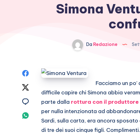
Simona Ventu
conf
Da
Redazione
Set
Condividi
Facciamo un po’ d
su
Condividi
difficile capire chi Simona abbia vera
Facebook
su
Condividi
parte dalla
rottura con il produttore
per nulla intenzionata ad abbandonare 
Twitter
su
Condividi
Sardi, sulla carta, era ancora sposato
Email
su
di tre dei suoi cinque figli. Complimenti.