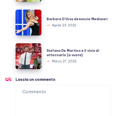
dopo
GFVip?
Barbara
D’Urso
Barbara D’Urso denuncia Mediaset
denuncia
Aprile 23, 2026
Mediaset
Stefano
Stefano De Martino e il vizio di
De
attaccarlo (a vuoto)
Martino
Marzo 27, 2026
e
il
vizio
Lascia un commento
di
attaccarlo
(a
vuoto)