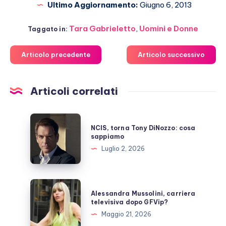
Ultimo Aggiornamento:
Giugno 6, 2013
Tara Gabrieletto
,
Uomini e Donne
Taggato in:
Articolo precedente
Articolo successivo
Articoli correlati
NCIS,
NCIS, torna Tony DiNozzo: cosa
torna
sappiamo
Tony
Luglio 2, 2026
DiNozzo:
cosa
sappiamo
Alessandra
Alessandra Mussolini, carriera
Mussolini,
televisiva dopo GFVip?
carriera
Maggio 21, 2026
televisiva