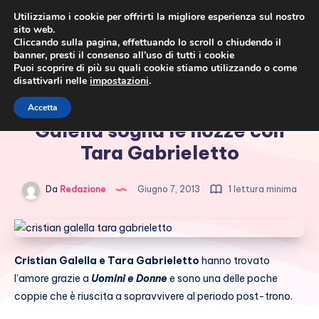
Utilizziamo i cookie per offrirti la migliore esperienza sul nostro
sito web.
Cliccando sulla pagina, effettuando lo scroll o chiudendo il
banner, presti il consenso all’uso di tutti i cookie
Puoi scoprire di più su quali cookie stiamo utilizzando o come
disattivarli nelle
impostazioni
.
Cronaca rosa, costume e
Uomini e donne, Cristian
Accetta
società
Galella sogna le nozze con
Tara Gabrieletto
Da
Redazione
Giugno 7, 2013
1 lettura minima
Cristian Galella e Tara Gabrieletto
hanno trovato
l’amore grazie a
Uomini e Donne
e sono una delle poche
coppie che è riuscita a sopravvivere al periodo post-trono.