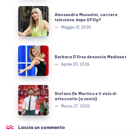
cosa
sappiamo
Alessandra
Alessandra Mussolini, carriera
Mussolini,
televisiva dopo GFVip?
carriera
Maggio 21, 2026
televisiva
dopo
GFVip?
Barbara
D’Urso
Barbara D’Urso denuncia Mediaset
denuncia
Aprile 23, 2026
Mediaset
Stefano
Stefano De Martino e il vizio di
De
attaccarlo (a vuoto)
Martino
Marzo 27, 2026
e
il
vizio
Lascia un commento
di