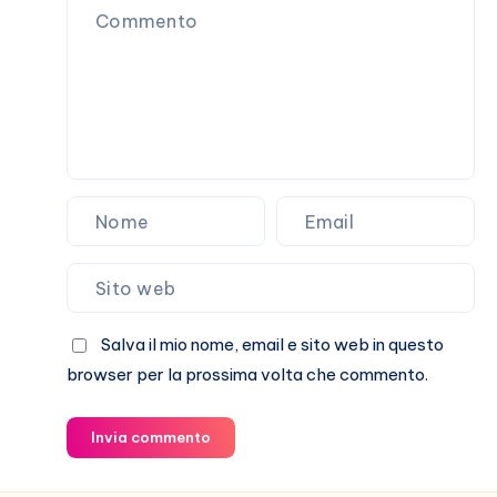
attaccarlo
(a
vuoto)
Salva il mio nome, email e sito web in questo
browser per la prossima volta che commento.
Invia commento