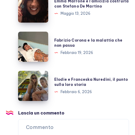
Emma Marrone e l’amicizia costruita
scoperto
Marrone
con Stefano De Martino
e
Maggio 13, 2026
l’amicizia
costruita
con
Fabrizio
Fabrizio Corona e la malattia che
Stefano
Corona
non passa
De
e
Febbraio 19, 2026
Martino
la
malattia
che
Elodie
Elodie e Franceska Nuredini, il punto
non
e
sulla loro storia
passa
Franceska
Febbraio 6, 2026
Nuredini,
il
punto
Lascia un commento
sulla
loro
storia