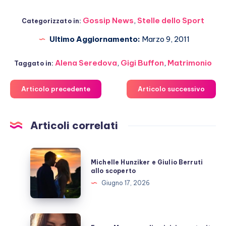
Gossip News
,
Stelle dello Sport
Categorizzato in:
Ultimo Aggiornamento:
Marzo 9, 2011
Alena Seredova
,
Gigi Buffon
,
Matrimonio
Taggato in:
Articolo precedente
Articolo successivo
Articoli correlati
Michelle
Michelle Hunziker e Giulio Berruti
Hunziker
allo scoperto
e
Giugno 17, 2026
Giulio
Berruti
allo
Emma