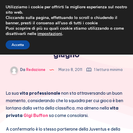
Utilizziamo i cookie per offrirti la migliore esperienza sul nostro
sito web.
Cliccando sulla pagina, effettuando lo scroll o chiudendo il
banner, presti il consenso all’uso di tutti i cookie
Puoi scoprire di più su quali cookie stiamo utilizzando o come
disattivarli nelle
impostazioni
.
Cronaca rosa, costume e
Buffon – Seredova sposi a
Accetta
società
giugno
Da
Redazione
Marzo 8, 2011
1 lettura minima
La sua
vita professionale
non sta attraversando un buon
momento, considerando che la squadra per cui gioca è ben
lontana dalla vetta della classifica, ma almeno nella
vita
privata
Gigi Buffon
sa come consolarsi.
A confermarlo è lo stesso portierone della Juventus e della