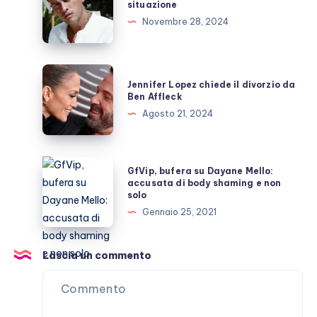
situazione
Milano?
il
Novembre 28, 2024
punto
della
situazione
Jennifer
Jennifer Lopez chiede il divorzio da
Lopez
Ben Affleck
chiede
Agosto 21, 2024
il
divorzio
da
GfVip,
GfVip, bufera su Dayane Mello:
Ben
bufera
accusata di body shaming e non
solo
Affleck
su
Gennaio 25, 2021
Dayane
Mello:
accusata
Lascia un commento
di
body
shaming