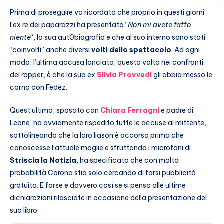
Prima di proseguire va ricordato che proprio in questi giorni
l’ex re dei paparazzi ha presentato “
Non mi avete fatto
niente
“, la sua aut0biografia e che al suo interno sono stati
“coinvolti” anche diversi
volti dello spettacolo
. Ad ogni
modo, l’ultima accusa lanciata, questa volta nei confronti
del rapper, è che la sua ex
Silvia Provvedi
gli abbia messo le
corna con Fedez.
Quest’ultimo, sposato con
Chiara Ferragni
e padre di
Leone, ha ovviamente rispedito tutte le accuse al mittente,
sottolineando che la loro liason è occorsa prima che
conoscesse l’attuale moglie e sfruttando i microfoni di
Striscia la Notizia
, ha specificato che con molta
probabilità Corona stia solo cercando di farsi pubblicità
gratuita. E forse è davvero così se si pensa alle ultime
dichiarazioni rilasciate in occasione della presentazione del
suo libro: