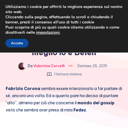
Utilizziamo i cookie per offrirti la migliore esperienza sul nostro
sito web.
Cliccando sulla pagina, effettuando lo scroll o chiudendo il
banner, presti il consenso all’uso di tutti i cookie
Puoi scoprire di più su quali cookie stiamo utilizzando o come
disattivarli nelle
impostazioni
.
Cronaca rosa, costume e
Fabrizio Corona contro Fedez:
Accetta
società
meglio io e Belen
Da
Valentina Cervelli
Gennaio 25, 2019
1 lettura minima
Fabrizio Corona
sembra essere intenzionato a far parlare di
sé, ancora una volta. Ed a quanto pare ha deciso di puntare
“alto”, almeno per ciò che concerne il
mondo del gossip
visto che sembra aver preso di mira
Fedez
.