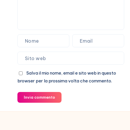
e
non
solo
Salva il mio nome, email e sito web in questo
browser per la prossima volta che commento.
Invia commento