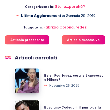
Stelle...perchè?
Categorizzato in:
Ultimo Aggiornamento:
Gennaio 25, 2019
Fabrizio Corona
,
fedez
Taggato in:
Articolo precedente
Articolo successivo
Articoli correlati
Belen
Belen Rodriguez, cosa le è successo
Rodriguez,
a Milano?
cosa
Novembre 26, 2025
le
è
successo
Basciano-
Basciano-Codegoni, il punto della
a
Codegoni,