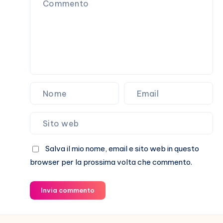
loro
storia
Salva il mio nome, email e sito web in questo
browser per la prossima volta che commento.
Invia commento