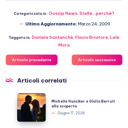
Gossip News
,
Stelle...perchè?
Categorizzato in:
Ultimo Aggiornamento:
Marzo 24, 2009
Daniela Santanchè
,
Flavio Briatore
,
Lele
Taggato in:
Mora
Articolo precedente
Articolo successivo
Articoli correlati
Michelle
Michelle Hunziker e Giulio Berruti
Hunziker
allo scoperto
e
Giugno 17, 2026
Giulio
Berruti