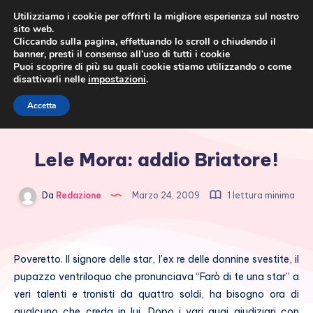
Utilizziamo i cookie per offrirti la migliore esperienza sul nostro
sito web.
Cliccando sulla pagina, effettuando lo scroll o chiudendo il
banner, presti il consenso all’uso di tutti i cookie
Puoi scoprire di più su quali cookie stiamo utilizzando o come
disattivarli nelle
impostazioni
.
Cronaca rosa, costume e
Accetta
società
Lele Mora: addio Briatore!
Da
Redazione
Marzo 24, 2009
1 lettura minima
Poveretto. Il signore delle star, l’ex re delle donnine svestite, il
pupazzo ventriloquo che pronunciava “Farò di te una star” a
veri talenti e tronisti da quattro soldi, ha bisogno ora di
qualcuno che creda in lui. Dopo i vari guai giudiziari con