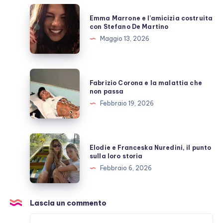
allo
Emma
Emma Marrone e l’amicizia costruita
scoperto
Marrone
con Stefano De Martino
e
Maggio 13, 2026
l’amicizia
costruita
con
Fabrizio
Fabrizio Corona e la malattia che
Stefano
Corona
non passa
De
e
Febbraio 19, 2026
Martino
la
malattia
che
Elodie
Elodie e Franceska Nuredini, il punto
non
e
sulla loro storia
passa
Franceska
Febbraio 6, 2026
Nuredini,
il
punto
Lascia un commento
sulla