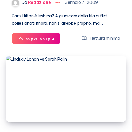
Da
Redazione
Gennaio 7, 2009
Paris Hilton è lesbica? A giudicare dalla fila di flirt
collezionati finora, non si direbbe proprio, ma…
L’amore
1 lettura minima
Per saperne di più
lesbo
di
Paris
Hilton