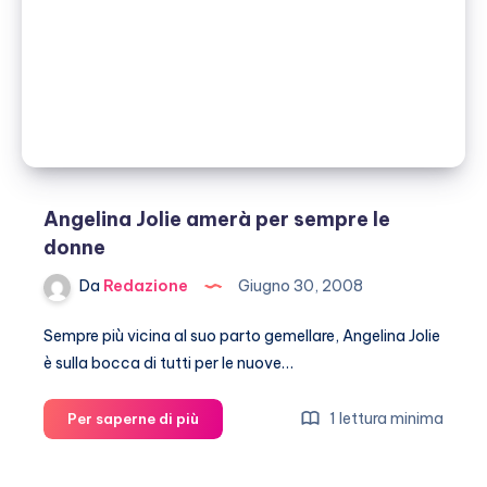
Angelina Jolie amerà per sempre le
donne
Da
Redazione
Giugno 30, 2008
Sempre più vicina al suo parto gemellare, Angelina Jolie
è sulla bocca di tutti per le nuove…
Angelina
1 lettura minima
Per saperne di più
Jolie
amerà