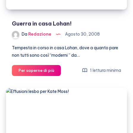
Guerra in casa Lohan!
Da
Redazione
Agosto 30, 2008
Tempesta in corso in casa Lohan, dove a quanto pare
non tutti sono così “moderni ” da…
Guerra
1 lettura minima
Per saperne di più
in
casa
Lohan!