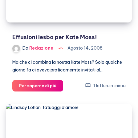
Effusioni lesbo per Kate Moss!
Da
Redazione
Agosto 14, 2008
Ma che ci combina la nostra Kate Moss? Solo qualche
giorno fa ci aveva praticamemte invitati al…
Effusioni
1 lettura minima
Per saperne di più
lesbo
per
Kate
Moss!