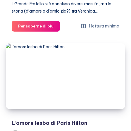
Il Grande Fratello si è concluso diversi mesi fa, ma la
storia (d’amore o d’amicizia?) tra Veronica…
Sarah
1 lettura minima
Per saperne di più
Nile
innamorata
(di
Veronica
Ciardi?)
L’amore lesbo di Paris Hilton