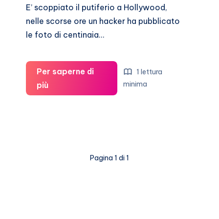
E’ scoppiato il putiferio a Hollywood,
nelle scorse ore un hacker ha pubblicato
le foto di centinaia…
Per saperne di
1 lettura
J-
minima
più
Law,
Kate
Upton,
Rihanna,
foto
Pagina 1 di 1
nude
online:
star
derubate