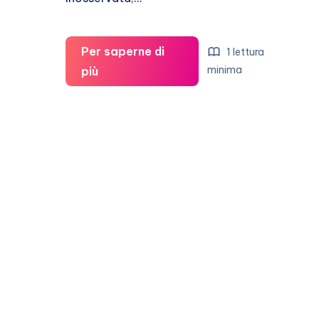
Per saperne di
1 lettura
Cara
minima
più
Delevingne
e
Kendall
Jenner
insieme
e
nude:
FOTO