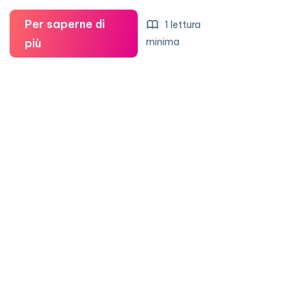
Per saperne di
1 lettura
Cara
minima
più
Delevingne
sente
le
voci