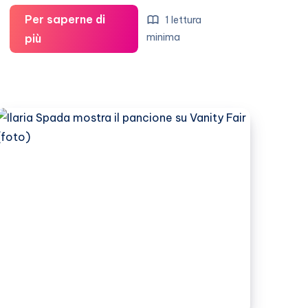
Per saperne di
1 lettura
Ecco
minima
più
Pink
dopo
la
gravidanza!