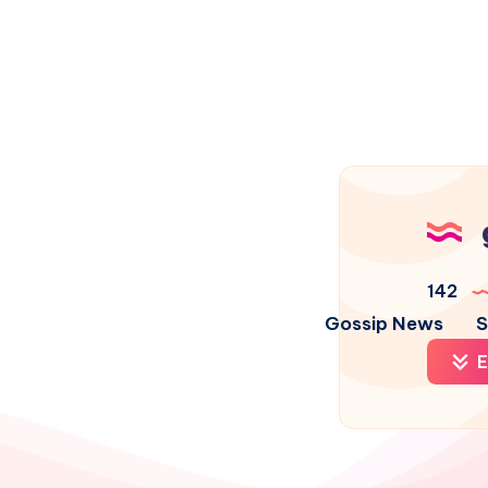
142
Gossip News
S
E