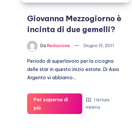
Giovanna Mezzogiorno è
incinta di due gemelli?
Da
Redazione
Giugno 15, 2011
Periodo di superlavoro per la cicogna
delle star in questo inizio estate. Di Asia
Argento vi abbiamo…
Per saperne di
1 lettura
Giovanna
minima
più
Mezzogiorno
è