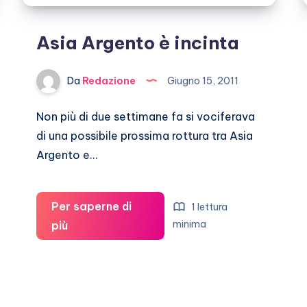
Asia Argento è incinta
Da
Redazione
Giugno 15, 2011
Non più di due settimane fa si vociferava
di una possibile prossima rottura tra Asia
Argento e…
Per saperne di
1 lettura
Asia
minima
più
Argento
è
incinta