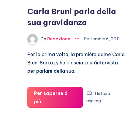
bambina
Carla Bruni parla della
sua gravidanza
Da
Redazione
Settembre 6, 2011
Per la prima volta, la premiére dame Carla
Bruni Sarkozy ha rilasciato un’intervista
per parlare della sua…
Per saperne di
1 lettura
Carla
minima
più
Bruni
parla
della