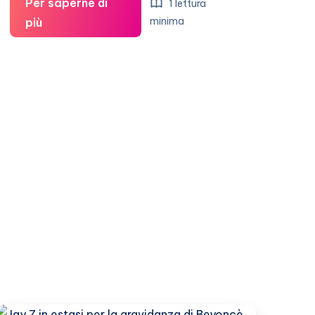
Per saperne di
1 lettura
Beyoncé
minima
più
riceve
consigli
sulla
gravidanza
da
Gwyneth
Paltrow