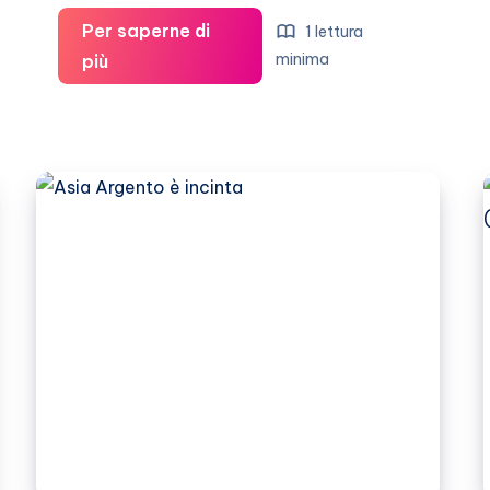
Per saperne di
1 lettura
Andrea
minima
più
Bocelli:
padre
per
la
terza
volta