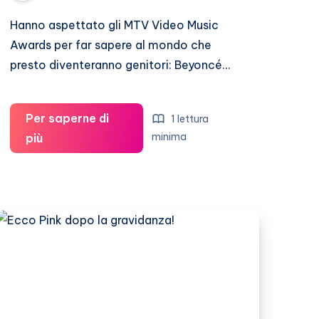
Hanno aspettato gli MTV Video Music
Awards per far sapere al mondo che
presto diventeranno genitori: Beyoncé…
Per saperne di
1 lettura
Jay
minima
più
Z
in
estasi
per
la
gravidanza
di
Beyoncè