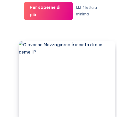
Per saperne di
1 lettura
Mel
minima
più
B
ha
fretta
di
partorire!