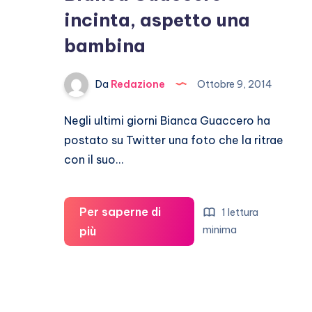
incinta, aspetto una
bambina
Da
Redazione
Ottobre 9, 2014
Negli ultimi giorni Bianca Guaccero ha
postato su Twitter una foto che la ritrae
con il suo…
Per saperne di
1 lettura
Bianca
minima
più
Guaccero
incinta,
aspetto
una