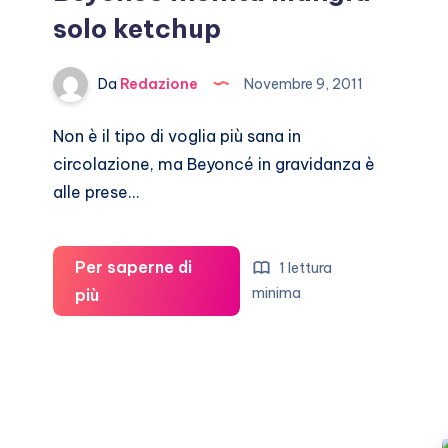
solo ketchup
Da
Redazione
Novembre 9, 2011
Non è il tipo di voglia più sana in
circolazione, ma Beyoncé in gravidanza è
alle prese…
Per saperne di
1 lettura
Beyoncè
minima
più
incinta
mangia
solo
ketchup