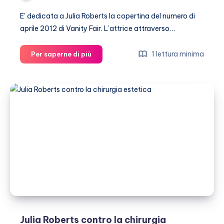
E’ dedicata a Julia Roberts la copertina del numero di
aprile 2012 di Vanity Fair. L’attrice attraverso…
Julia
1 lettura minima
Per saperne di più
Roberts
sarà
la
figlia
di
Meryl
Streep
e
su
Vanity
Fair
parla
con
Grace
Julia Roberts contro la chirurgia