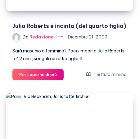
Julia Roberts è incinta (del quarto figlio)
Da
Redazione
Dicembre 21, 2009
Sarà maschio o femmina? Poco importa. Julia Roberts,
a 42 anni, si regala un altro figlio. Il…
Julia
1 lettura minima
Per saperne di più
Roberts
è
incinta
(del
quarto
figlio)