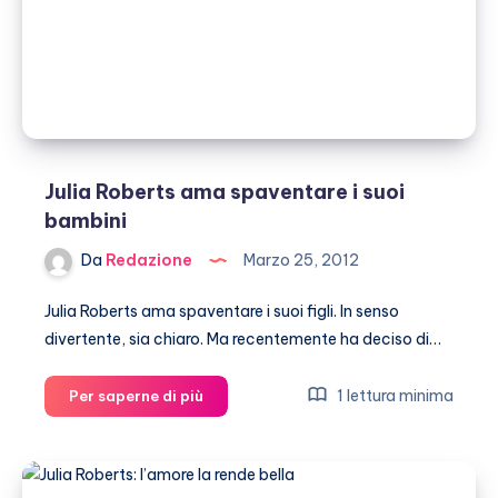
i
suoi
figli
vedano
le
sue
espressioni
naturali
Julia Roberts ama spaventare i suoi
bambini
Da
Redazione
Marzo 25, 2012
Julia Roberts ama spaventare i suoi figli. In senso
divertente, sia chiaro. Ma recentemente ha deciso di…
Julia
1 lettura minima
Per saperne di più
Roberts
ama
spaventare
i