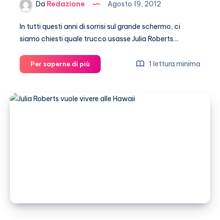
Da
Redazione
Agosto 19, 2012
In tutti questi anni di sorrisi sul grande schermo, ci
siamo chiesti quale trucco usasse Julia Roberts…
Il
1 lettura minima
Per saperne di più
segreto
del
sorriso
di
Julia
Roberts