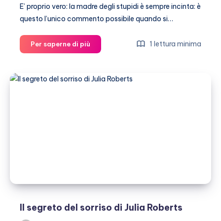
E’ proprio vero: la madre degli stupidi è sempre incinta: è
questo l’unico commento possibile quando si…
Julia
1 lettura minima
Per saperne di più
Roberts
insultata
per
il
suo
aspetto
su
Instagram
Il segreto del sorriso di Julia Roberts