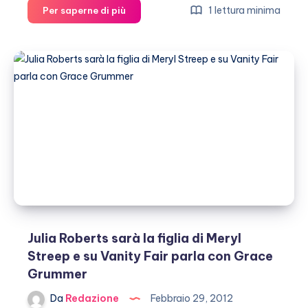
Julia
1 lettura minima
Per saperne di più
Roberts:
vieta
ai
suoi
figli
di
guardare
i
film
da
lei
interpretati
Julia Roberts sarà la figlia di Meryl
Streep e su Vanity Fair parla con Grace
Grummer
Da
Redazione
Febbraio 29, 2012