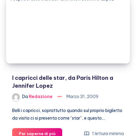
pancia
floscia
(le
foto)
I capricci delle star, da Paris Hilton a
Jennifer Lopez
Da
Redazione
Marzo 31, 2009
Belli i capricci, soprattutto quando sul proprio biglietto
da visita ci si presenta come “star”, e questo…
I
1 lettura minima
Per saperne di più