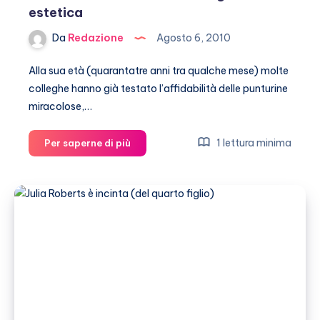
Grummer
estetica
Da
Redazione
Agosto 6, 2010
Alla sua età (quarantatre anni tra qualche mese) molte
colleghe hanno già testato l’affidabilità delle punturine
miracolose,…
Julia
1 lettura minima
Per saperne di più
Roberts
contro
la
chirurgia
estetica