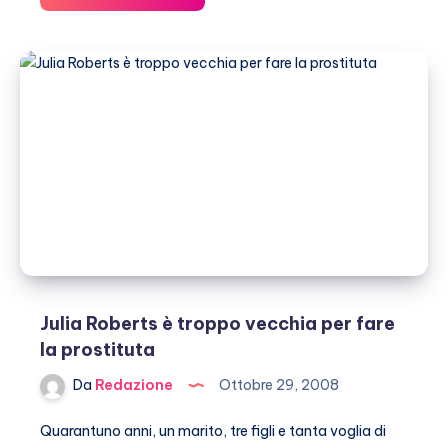
capricci
delle
star,
da
Paris
Hilton
a
Jennifer
Lopez
Julia Roberts è troppo vecchia per fare
la prostituta
Da
Redazione
Ottobre 29, 2008
Quarantuno anni, un marito, tre figli e tanta voglia di