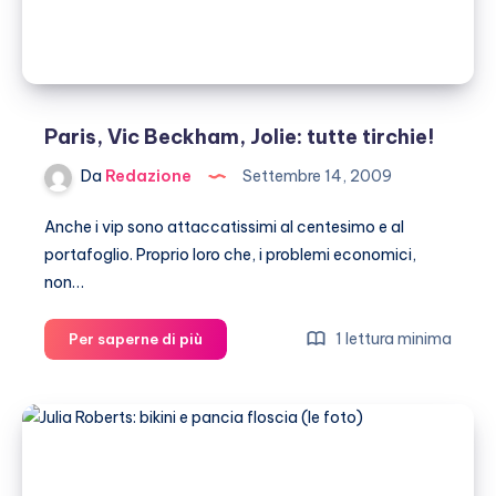
Paris, Vic Beckham, Jolie: tutte tirchie!
Da
Redazione
Settembre 14, 2009
Anche i vip sono attaccatissimi al centesimo e al
portafoglio. Proprio loro che, i problemi economici,
non…
Paris,
1 lettura minima
Per saperne di più
Vic
Beckham,
Jolie:
tutte
tirchie!