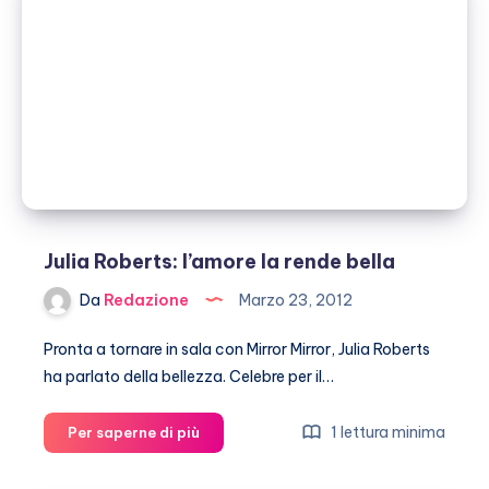
suoi
bambini
Julia Roberts: l’amore la rende bella
Da
Redazione
Marzo 23, 2012
Pronta a tornare in sala con Mirror Mirror, Julia Roberts
ha parlato della bellezza. Celebre per il…
Julia
1 lettura minima
Per saperne di più
Roberts:
l’amore