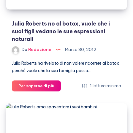
Julia Roberts no al botox, vuole che i
suoi figli vedano le sue espressioni
naturali
Da
Redazione
Marzo 30, 2012
Julia Roberts ha rivelato di non volere ricorrere al botox
perché vuole che la sua famiglia possa…
Julia
1 lettura minima
Per saperne di più
Roberts
no
al
botox,
vuole
che