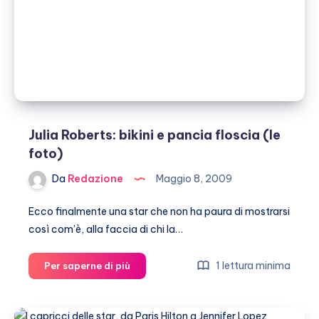
Julia Roberts: bikini e pancia floscia (le
foto)
Da
Redazione
Maggio 8, 2009
Ecco finalmente una star che non ha paura di mostrarsi
così com’è, alla faccia di chi la…
Julia
1 lettura minima
Per saperne di più
Roberts:
bikini
e