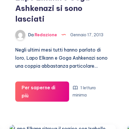
Ashkenazi si sono
lasciati
Da
Redazione
Gennaio 17, 2013
Negli ultimi mesi tutti hanno parlato di
loro, Lapo Elkann e Goga Ashkenazi sono
una coppia abbastanza particolare…
Per saperne di
1 lettura
Lapo
minima
più
Elkann
e
Goga
Ashkenazi