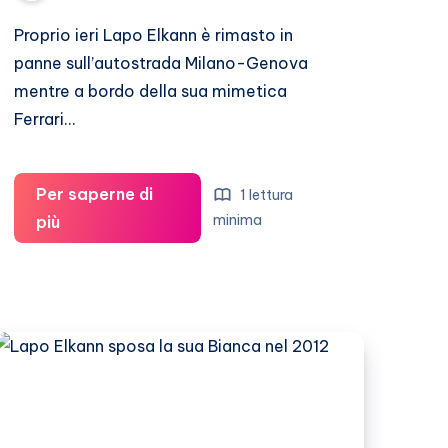
Proprio ieri Lapo Elkann è rimasto in
panne sull’autostrada Milano-Genova
mentre a bordo della sua mimetica
Ferrari…
Per saperne di
1 lettura
Lapo
minima
più
è
rimasto
senza
benzina
in
autostrada