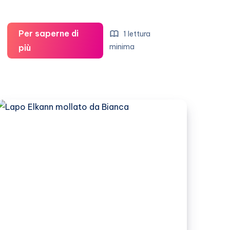
Per saperne di
1 lettura
Lapo
minima
più
Elkann
sposa
la
sua
Bianca
nel
2012