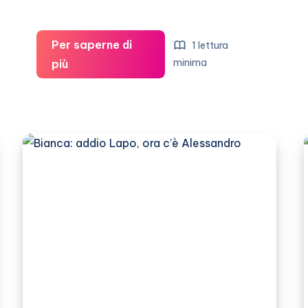
Per saperne di
1 lettura
Raffaella
minima
più
Fico:
l’uomo
ideale?
Lapo
Elkann