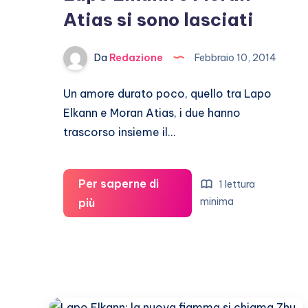
Atias si sono lasciati
Da
Redazione
Febbraio 10, 2014
Un amore durato poco, quello tra Lapo
Elkann e Moran Atias, i due hanno
trascorso insieme il…
Per saperne di
1 lettura
Lapo
minima
più
Elkann
e
Moran
Atias
si