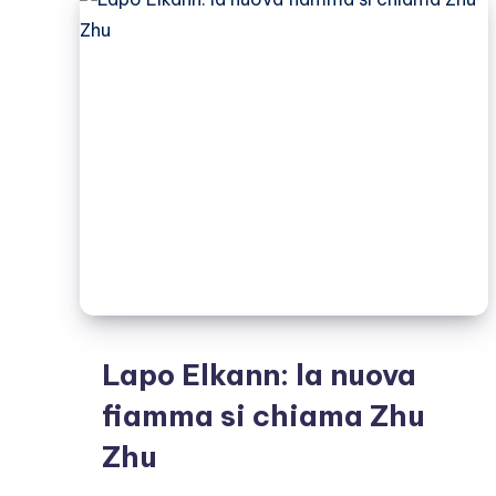
sono
lasciati
Lapo Elkann: la nuova
fiamma si chiama Zhu
Zhu