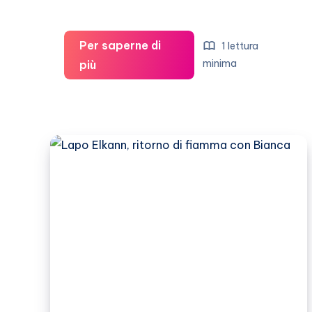
Per saperne di
1 lettura
Lapo
minima
più
Elkann:
ginnastica
tra
la
neve
a
petto
nudo