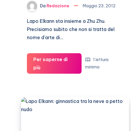
Da
Redazione
Maggio 23, 2012
Lapo Elkann sta insieme a Zhu Zhu.
Precisiamo subito che non si tratta del
nome d’arte di…
Per saperne di
1 lettura
Lapo
minima
più
Elkann:
la
nuova
fiamma
si
chiama
Zhu