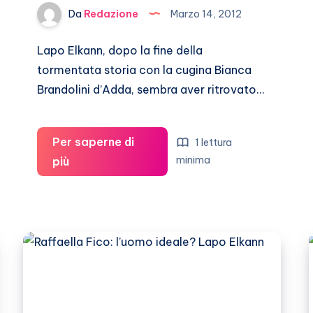
Da
Redazione
Marzo 14, 2012
Lapo Elkann, dopo la fine della
tormentata storia con la cugina Bianca
Brandolini d’Adda, sembra aver ritrovato…
Per saperne di
1 lettura
Lapo
minima
più
Elkann
ritrova
il
sorriso
con
Isabelle
Gmurzynska