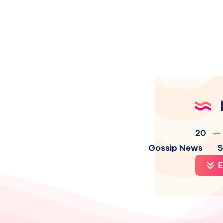
20
Gossip News
S
E