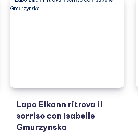
si
sono
lasciati
Lapo Elkann ritrova il
sorriso con Isabelle
Gmurzynska