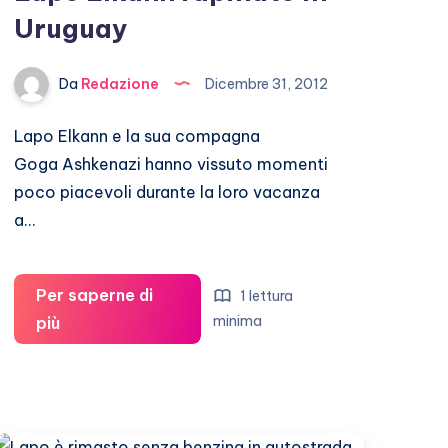
Uruguay
Da
Redazione
Dicembre 31, 2012
Lapo Elkann e la sua compagna
Goga Ashkenazi hanno vissuto momenti
poco piacevoli durante la loro vacanza
a…
Per saperne di
1 lettura
Lapo
minima
più
Elkann
rapinato
in
Uruguay