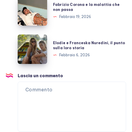
Fabrizio Corona e la malattia che
Stefano
Corona
non passa
De
e
Febbraio 19, 2026
Martino
la
malattia
che
Elodie
Elodie e Franceska Nuredini, il punto
non
e
sulla loro storia
passa
Franceska
Febbraio 6, 2026
Nuredini,
il
punto
Lascia un commento
sulla
loro
storia