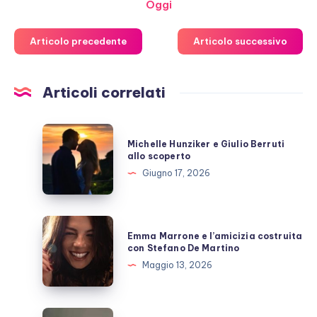
Oggi
Articolo precedente
Articolo successivo
Articoli correlati
Michelle
Michelle Hunziker e Giulio Berruti
Hunziker
allo scoperto
e
Giugno 17, 2026
Giulio
Berruti
allo
Emma
Emma Marrone e l’amicizia costruita
scoperto
Marrone
con Stefano De Martino
e
Maggio 13, 2026
l’amicizia
costruita
con
Fabrizio