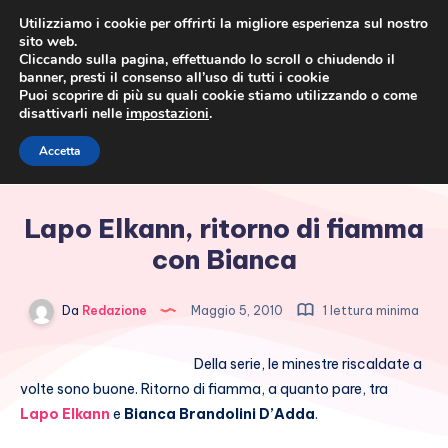
Utilizziamo i cookie per offrirti la migliore esperienza sul nostro
sito web.
Cliccando sulla pagina, effettuando lo scroll o chiudendo il
banner, presti il consenso all’uso di tutti i cookie
Puoi scoprire di più su quali cookie stiamo utilizzando o come
disattivarli nelle
impostazioni
.
Cronaca rosa, costume e
Accetta
società
Lapo Elkann, ritorno di fiamma
con Bianca
Da
Redazione
Maggio 5, 2010
1 lettura minima
Della serie, le minestre riscaldate a
volte sono buone. Ritorno di fiamma, a quanto pare, tra
Lapo Elkann
e
Bianca Brandolini D’Adda
.