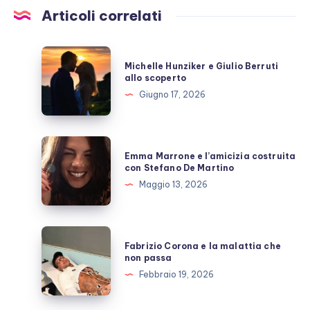
Articoli correlati
Michelle
Michelle Hunziker e Giulio Berruti
Hunziker
allo scoperto
e
Giugno 17, 2026
Giulio
Berruti
allo
Emma
Emma Marrone e l’amicizia costruita
scoperto
Marrone
con Stefano De Martino
e
Maggio 13, 2026
l’amicizia
costruita
con
Fabrizio
Fabrizio Corona e la malattia che
Stefano
Corona
non passa
De
e
Febbraio 19, 2026
Martino
la
malattia