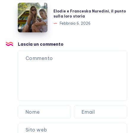
che
Elodie
Elodie e Franceska Nuredini, il punto
non
e
sulla loro storia
passa
Franceska
Febbraio 6, 2026
Nuredini,
il
punto
Lascia un commento
sulla
loro
storia