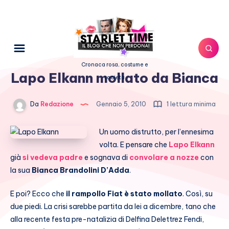
Cronaca rosa, costume e
Lapo Elkann mollato da Bianca
società
Da
Redazione
Gennaio 5, 2010
1 lettura minima
Un uomo distrutto, per l’ennesima
volta. E pensare che
Lapo Elkann
già
si vedeva padre
e sognava di
convolare a nozze
con
la sua
Bianca Brandolini D’Adda
.
E poi? Ecco che
il rampollo Fiat è stato mollato
. Così, su
due piedi. La crisi sarebbe partita da lei a dicembre, tano che
alla recente festa pre-natalizia di Delfina Delettrez Fendi,