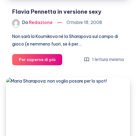
Flavia Pennetta in versione sexy
Da
Redazione
Ottobre 18, 2008
Non sarà la Kournikova né la Sharapova sul campo di
gioco (e nemmeno fuori, se è per…
Flavia
1 lettura minima
Per saperne di più
Pennetta
in
versione
sexy