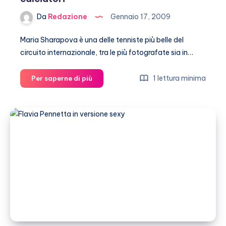
Da
Redazione
Gennaio 17, 2009
Maria Sharapova è una delle tenniste più belle del
circuito internazionale, tra le più fotografate sia in…
Maria
1 lettura minima
Per saperne di più
Sharapova
ha
un
debole
per
i
calciatori