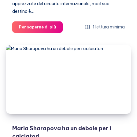
apprezzate del circuito internazionale, ma il suo
destino è…
Maria
1 lettura minima
Per saperne di più
Sharapova
si
confessa
Maria Sharapova ha un debole per i
calciatori