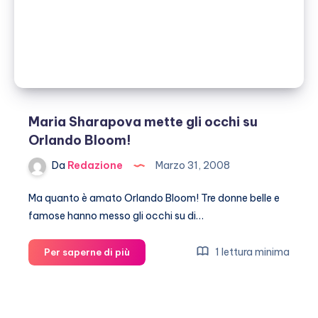
Maria Sharapova mette gli occhi su
Orlando Bloom!
Da
Redazione
Marzo 31, 2008
Ma quanto è amato Orlando Bloom! Tre donne belle e
famose hanno messo gli occhi su di…
Maria
1 lettura minima
Per saperne di più
Sharapova
mette
gli
occhi