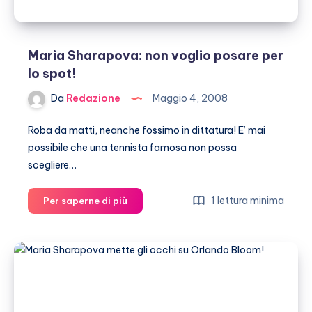
Maria Sharapova: non voglio posare per
lo spot!
Da
Redazione
Maggio 4, 2008
Roba da matti, neanche fossimo in dittatura! E’ mai
possibile che una tennista famosa non possa
scegliere…
Maria
1 lettura minima
Per saperne di più
Sharapova:
non
voglio
posare
per
lo
spot!