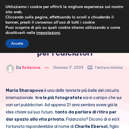
Utilizziamo i cookie per offrirti la migliore esperienza sul nostro
sito web.
Cliccando sulla pagina, effettuando lo scroll o chiudendo il
banner, presti il consenso all’uso di tutti i cookie
Puoi scoprire di più su quali cookie stiamo utilizzando o come
disattivarli nelle
impostazioni
.
Cronaca rosa, costume e
Maria Sharapova ha un debole
Accetta
società
per i calciatori
Da
Redazione
Gennaio 17, 2009
1 lettura minima
Maria Sharapova
è una delle tenniste più belle del circuito
internazionale,
tra le più fotografate
sia in campo che sui
vari set pubblicitari. Ad appena 21 anni sembra avere già le
idee chiare sul suo futuro,
tanto da parlare di ritiro per
dar spazio alla vita privata.
Fidanzata? Dicono di si ed il
fortunato risponderebbe al nome di
Charlie Ebersol,
figlio