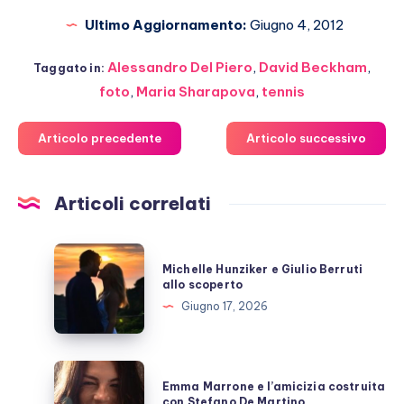
Ultimo Aggiornamento:
Giugno 4, 2012
Alessandro Del Piero
,
David Beckham
,
Taggato in:
foto
,
Maria Sharapova
,
tennis
Articolo precedente
Articolo successivo
Articoli correlati
Michelle
Michelle Hunziker e Giulio Berruti
Hunziker
allo scoperto
e
Giugno 17, 2026
Giulio
Berruti
allo
Emma
Emma Marrone e l’amicizia costruita
scoperto
Marrone
con Stefano De Martino