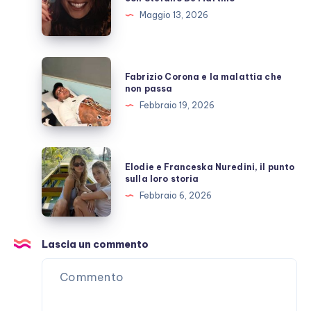
e
Maggio 13, 2026
l’amicizia
costruita
con
Fabrizio
Fabrizio Corona e la malattia che
Stefano
Corona
non passa
De
e
Febbraio 19, 2026
Martino
la
malattia
che
Elodie
Elodie e Franceska Nuredini, il punto
non
e
sulla loro storia
passa
Franceska
Febbraio 6, 2026
Nuredini,
il
punto
Lascia un commento
sulla
loro
storia