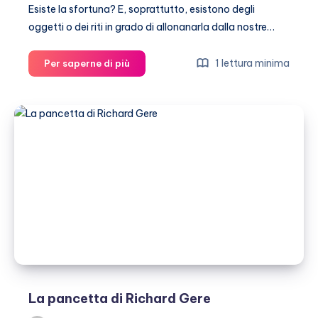
Esiste la sfortuna? E, soprattutto, esistono degli
oggetti o dei riti in grado di allonanarla dalla nostre…
Da
1 lettura minima
Per saperne di più
Brad
Pitt
a
David
Beckham:
la
scaramanzia
dei
vip
La pancetta di Richard Gere