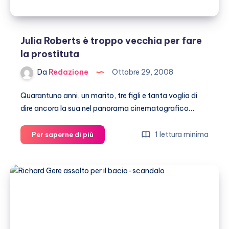
Julia Roberts è troppo vecchia per fare
la prostituta
Da
Redazione
Ottobre 29, 2008
Quarantuno anni, un marito, tre figli e tanta voglia di
dire ancora la sua nel panorama cinematografico…
Julia
1 lettura minima
Per saperne di più
Roberts
è
troppo
vecchia
per
fare
la
prostituta