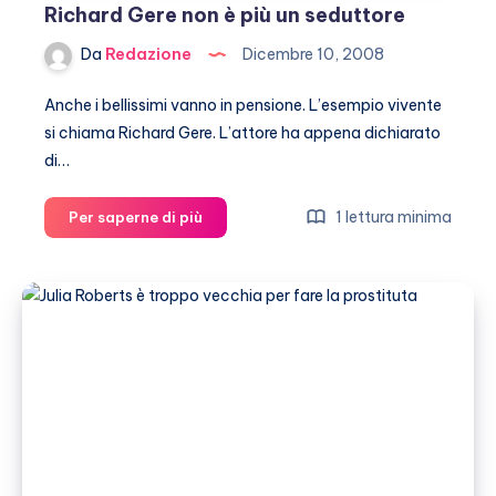
Richard Gere non è più un seduttore
Da
Redazione
Dicembre 10, 2008
Anche i bellissimi vanno in pensione. L’esempio vivente
si chiama Richard Gere. L’attore ha appena dichiarato
di…
Richard
1 lettura minima
Per saperne di più
Gere
non
è
più
un
seduttore