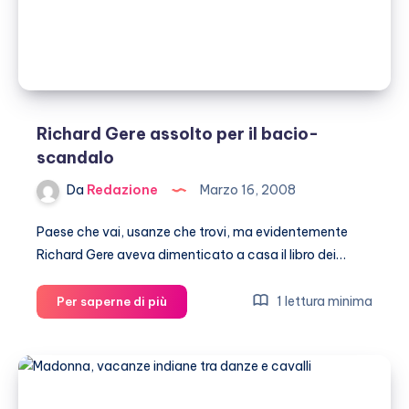
Richard Gere assolto per il bacio-
scandalo
Da
Redazione
Marzo 16, 2008
Paese che vai, usanze che trovi, ma evidentemente
Richard Gere aveva dimenticato a casa il libro dei…
Richard
1 lettura minima
Per saperne di più
Gere
assolto
per
il
bacio-