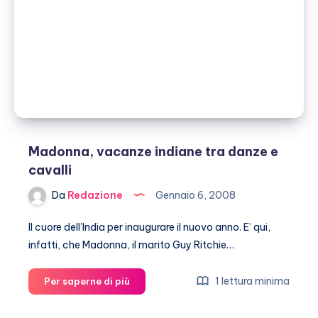
scandalo
Madonna, vacanze indiane tra danze e
cavalli
Da
Redazione
Gennaio 6, 2008
Il cuore dell’India per inaugurare il nuovo anno. E’ qui,
infatti, che Madonna, il marito Guy Ritchie…
Madonna,
1 lettura minima
Per saperne di più
vacanze
indiane