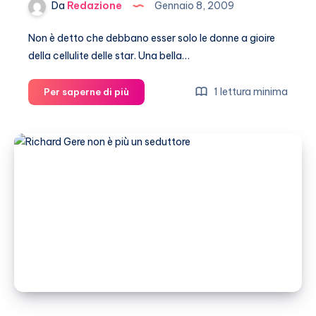
Da
Redazione
Gennaio 8, 2009
Non è detto che debbano esser solo le donne a gioire
della cellulite delle star. Una bella…
La
1 lettura minima
Per saperne di più
pancetta
di
Richard
Gere