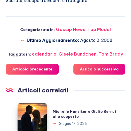
Scusate, scappo a cercarmi un fotografo…
Gossip News
,
Top Model
Categorizzato in:
Ultimo Aggiornamento:
Agosto 2, 2008
calendario
,
Gisele Bundchen
,
Tom Brady
Taggato in:
Articolo precedente
Articolo successivo
Articoli correlati
Michelle
Michelle Hunziker e Giulio Berruti
Hunziker
allo scoperto
e
Giugno 17, 2026
Giulio