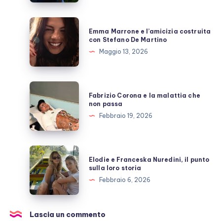
Berruti
allo
Emma
Emma Marrone e l’amicizia costruita
scoperto
Marrone
con Stefano De Martino
e
Maggio 13, 2026
l’amicizia
costruita
con
Fabrizio
Fabrizio Corona e la malattia che
Stefano
Corona
non passa
De
e
Febbraio 19, 2026
Martino
la
malattia
che
Elodie
Elodie e Franceska Nuredini, il punto
non
e
sulla loro storia
passa
Franceska
Febbraio 6, 2026
Nuredini,
il
punto
Lascia un commento