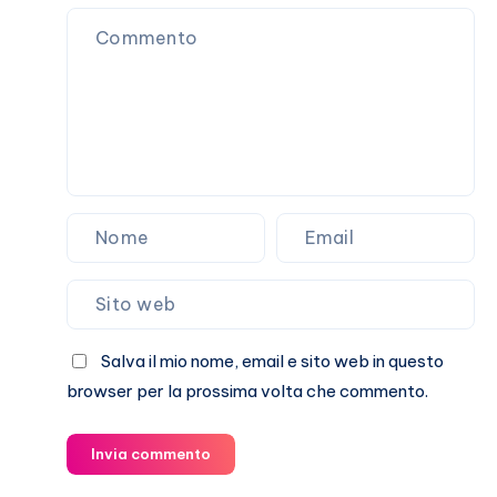
sulla
loro
storia
Salva il mio nome, email e sito web in questo
browser per la prossima volta che commento.
Invia commento