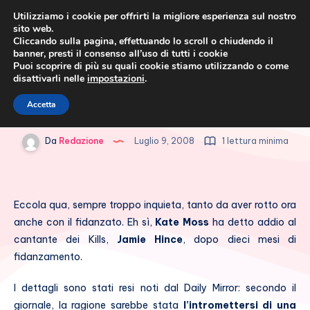
Utilizziamo i cookie per offrirti la migliore esperienza sul nostro
sito web.
Cliccando sulla pagina, effettuando lo scroll o chiudendo il
banner, presti il consenso all’uso di tutti i cookie
Puoi scoprire di più su quali cookie stiamo utilizzando o come
disattivarli nelle
impostazioni
.
Cronaca rosa, costume e
Kate Moss è single!
Accetta
società
Da
Redazione
Luglio 9, 2008
1 lettura minima
Eccola qua, sempre troppo inquieta, tanto da aver rotto ora
anche con il fidanzato. Eh sì,
Kate Moss
ha detto addio al
cantante dei Kills,
Jamie Hince
, dopo dieci mesi di
fidanzamento.
I dettagli sono stati resi noti dal Daily Mirror: secondo il
giornale, la ragione sarebbe stata
l’intromettersi di una