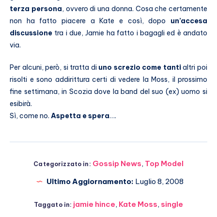
terza persona
, ovvero di una donna. Cosa che certamente
non ha fatto piacere a Kate e così, dopo
un’accesa
discussione
tra i due, Jamie ha fatto i bagagli ed è andato
via.
Per alcuni, però, si tratta di
uno screzio come tanti
altri poi
risolti e sono addirittura certi di vedere la Moss, il prossimo
fine settimana, in Scozia dove la band del suo (ex) uomo si
esibirà.
Sì, come no.
Aspetta e spera
….
Gossip News
,
Top Model
Categorizzato in:
Ultimo Aggiornamento:
Luglio 8, 2008
jamie hince
,
Kate Moss
,
single
Taggato in: