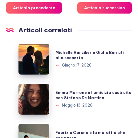
Articolo precedente
Articolo successivo
Articoli correlati
Michelle
Michelle Hunziker e Giulio Berruti
Hunziker
allo scoperto
e
Giugno 17, 2026
Giulio
Berruti
allo
Emma
Emma Marrone e l’amicizia costruita
scoperto
Marrone
con Stefano De Martino
e
Maggio 13, 2026
l’amicizia
costruita
con
Fabrizio
Fabrizio Corona e la malattia che
Stefano
Corona
non passa