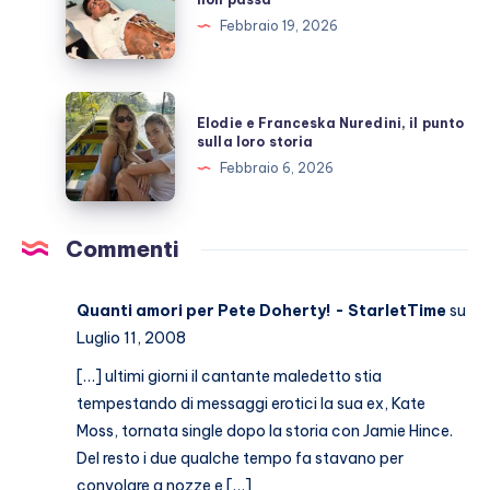
De
e
Febbraio 19, 2026
Martino
la
malattia
che
Elodie
Elodie e Franceska Nuredini, il punto
non
e
sulla loro storia
passa
Franceska
Febbraio 6, 2026
Nuredini,
il
punto
Commenti
sulla
loro
Quanti amori per Pete Doherty! - StarletTime
su
storia
Luglio 11, 2008
[…] ultimi giorni il cantante maledetto stia
tempestando di messaggi erotici la sua ex, Kate
Moss, tornata single dopo la storia con Jamie Hince.
Del resto i due qualche tempo fa stavano per
convolare a nozze e […]