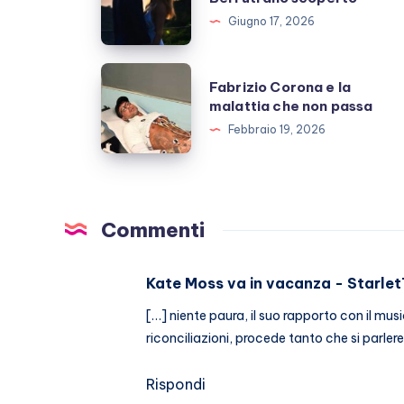
e
Giugno 17, 2026
Giulio
Berruti
Fabrizio
Fabrizio Corona e la
allo
Corona
malattia che non passa
scoperto
e
Febbraio 19, 2026
la
malattia
che
non
Commenti
passa
Kate Moss va in vacanza - Starle
[…] niente paura, il suo rapporto con il music
riconciliazioni, procede tanto che si parler
Rispondi