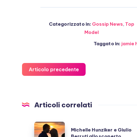
Categorizzato in:
Gossip News
,
Top
Model
Taggato in:
jamie 
Articolo precedente
Articoli correlati
Michelle
Michelle Hunziker e Giulio
Hunziker
Berruti allo scoperto