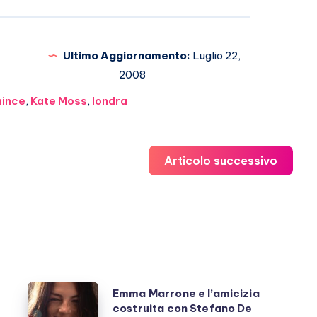
Ultimo Aggiornamento:
Luglio 22,
2008
hince
,
Kate Moss
,
londra
Articolo successivo
Emma
Emma Marrone e l’amicizia
costruita con Stefano De
Marrone