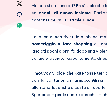
su
Condividi
Ma non si era lasciati? Eh sì, solo che 
Facebook
su
ed
eccoli di nuovo insieme
. Parli
Condividi
cantante dei “Kills”
Jamie Hince
.
Twitter
su
Condividi
Email
su
I due ieri si son rivisti in pubblico
Whatsapp
pomeriggio a fare shopping
a Lond
lasciati pochi giorni fa dopo una viole
valigie e lasciato l’appartamento di lei.
Il motivo? Si dice che Kate fosse terr
con la cantante del gruppo,
Alison
allontanarla, anche a costo di rubarle 
Speriamo – per le nostre orecchie – che