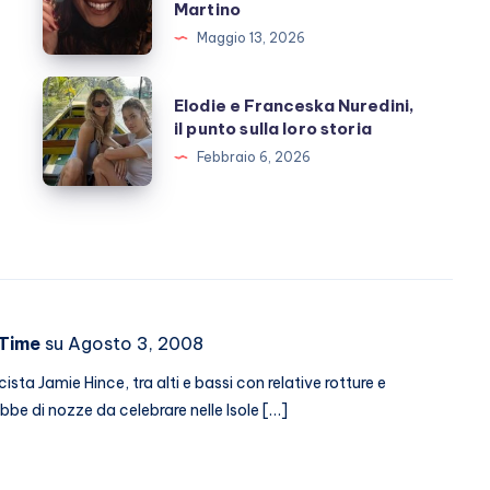
Martino
e
Maggio 13, 2026
l’amicizia
costruita
Elodie
Elodie e Franceska Nuredini,
con
e
il punto sulla loro storia
Stefano
Franceska
Febbraio 6, 2026
De
Nuredini,
Martino
il
punto
sulla
loro
storia
tTime
su Agosto 3, 2008
ista Jamie Hince, tra alti e bassi con relative rotture e
ebbe di nozze da celebrare nelle Isole […]