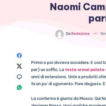
Naomi Camp
par
Da
Redazione
Nov
Condividi
Prima o poi doveva accadere. E così la
su
Condividi
per) un soffio. La
testa ormai pelata 
Facebook
su
Condividi
anni di extensions, tinte e prodotti c
fa un po’ di sgomento. Pure disgusto. E 
Twitter
su
Condividi
Email
su
La conferma è giunta da Mosca. Qui Na
designer Basso. Vuoi qualche movimen