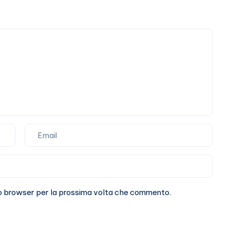
punto
sulla
loro
storia
sto browser per la prossima volta che commento.