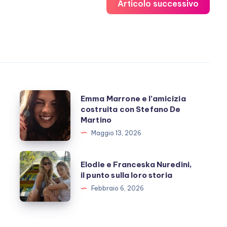
Articolo successivo
Emma
Emma Marrone e l’amicizia
costruita con Stefano De
Marrone
Martino
e
Maggio 13, 2026
l’amicizia
costruita
Elodie
Elodie e Franceska Nuredini,
con
e
il punto sulla loro storia
Stefano
Franceska
Febbraio 6, 2026
De
Nuredini,
Martino
il