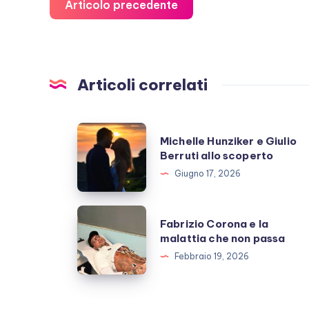
Articolo precedente
Articoli correlati
Michelle
Michelle Hunziker e Giulio
Hunziker
Berruti allo scoperto
e
Giugno 17, 2026
Giulio
Berruti
Fabrizio
Fabrizio Corona e la
allo
Corona
malattia che non passa
scoperto
e
Febbraio 19, 2026
la
malattia