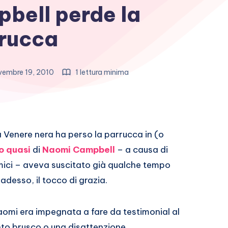
bell perde la
rucca
embre 19, 2010
1 lettura minima
 Venere nera ha perso la parrucca in (o
o quasi
di
Naomi Campbell
– a causa di
himici – aveva suscitato già qualche tempo
adesso, il tocco di grazia.
omi era impegnata a fare da testimonial al
to brusco o una disattenzione