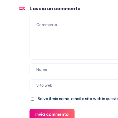
che
non
Lascia un commento
passa
Salva il mio nome, email e sito web in que
Invia commento