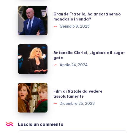
paura
della
Grande
Grande Fratello, ha ancora senso
morte
Fratello,
mandarlo in onda?
ha
Gennaio 9, 2025
ancora
senso
mandarlo
Antonella
Antonella Clerici, Ligabue e il sugo-
in
Clerici,
gate
onda?
Ligabue
Aprile 24, 2024
e
il
sugo-
Film
Film di Natale da vedere
gate
di
assolutamente
Natale
Dicembre 25, 2023
da
vedere
assolutamente
Lascia un commento