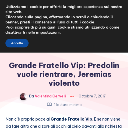
Utilizziamo i cookie per offrirti la migliore esperienza sul nostro
sito web.
Cliccando sulla pagina, effettuando lo scroll o chiudendo il
banner, presti il consenso all’uso di tutti i cookie
Puoi scoprire di più su quali cookie stiamo utilizzando o come
disattivarli nelle
impostazioni
.
Cronaca rosa, costume e
Accetta
società
Grande Fratello Vip: Predolin
vuole rientrare, Jeremias
violento
Da
Valentina Cervelli
Ottobre 7, 2017
1 lettura minima
Non c’è proprio pace al
Grande Fratello Vip
. E se non viene
da fare altro che alzare gli occhi al cielo davanti alla richiesta