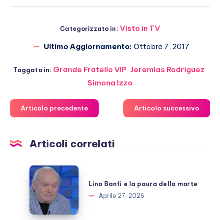
Visto in TV
Categorizzato in:
Ultimo Aggiornamento:
Ottobre 7, 2017
Grande Fratello VIP
,
Jeremias Rodriguez
,
Taggato in:
Simona Izzo
Articolo precedente
Articolo successivo
Articoli correlati
Lino
Banfi
Lino Banfi e la paura della morte
e
Aprile 27, 2026
la