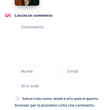
da
vedere
assolutamente
Lascia un commento
Salva il mio nome, email e sito web in questo
browser per la prossima volta che commento.