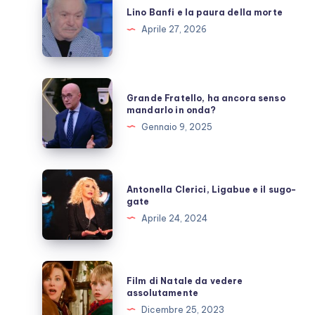
Banfi
Lino Banfi e la paura della morte
e
Aprile 27, 2026
la
paura
della
Grande
Grande Fratello, ha ancora senso
morte
Fratello,
mandarlo in onda?
ha
Gennaio 9, 2025
ancora
senso
mandarlo
Antonella
Antonella Clerici, Ligabue e il sugo-
in
Clerici,
gate
onda?
Ligabue
Aprile 24, 2024
e
il
sugo-
Film
Film di Natale da vedere
gate
di
assolutamente
Natale
Dicembre 25, 2023