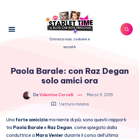
Cronaca rosa, costume e
società
Paola Barale: con Raz Degan
solo amici ora
Da
Valentina Cervelli
Marzo 11, 2019
1 lettura minima
Una
forte amicizia
ma niente di più: sono questi i rapporti
tra
Paola Barale
e
Raz Degan
, come spiegato dalla
conduttrice a
Mara Venier
durante il corso dell’ultima