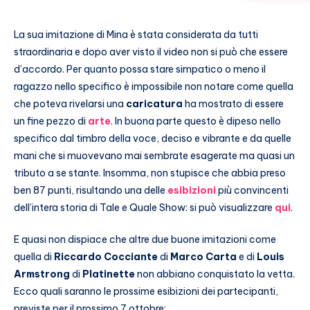
La sua imitazione di Mina è stata considerata da tutti
straordinaria e dopo aver visto il video non si può che essere
d’accordo. Per quanto possa stare simpatico o meno il
ragazzo nello specifico è impossibile non notare come quella
che poteva rivelarsi una
caricatura
ha mostrato di essere
un fine pezzo di
arte
. In buona parte questo è dipeso nello
specifico dal timbro della voce, deciso e vibrante e da quelle
mani che si muovevano mai sembrate esagerate ma quasi un
tributo a se stante. Insomma, non stupisce che abbia preso
ben 87 punti, risultando una delle
esibizioni
più convincenti
dell’intera storia di Tale e Quale Show: si può visualizzare
qui
.
E quasi non dispiace che altre due buone imitazioni come
quella di
Riccardo Cocciante
di
Marco Carta
e di
Louis
Armstrong
di
Platinette
non abbiano conquistato la vetta.
Ecco quali saranno le prossime esibizioni dei partecipanti,
previste per il prossimo 7 ottobre: