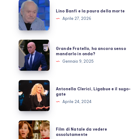
Lino
Banfi
Lino Banfi e la paura della morte
e
Aprile 27, 2026
la
paura
della
Grande
Grande Fratello, ha ancora senso
morte
Fratello,
mandarlo in onda?
ha
Gennaio 9, 2025
ancora
senso
mandarlo
Antonella
Antonella Clerici, Ligabue e il sugo-
in
Clerici,
gate
onda?
Ligabue
Aprile 24, 2024
e
il
sugo-
Film
Film di Natale da vedere
gate
di
assolutamente