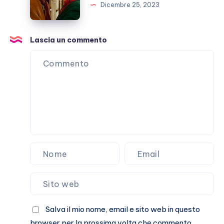
Natale
Dicembre 25, 2023
da
vedere
assolutamente
Lascia un commento
Salva il mio nome, email e sito web in questo
browser per la prossima volta che commento.