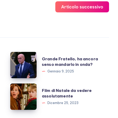
Articolo successivo
Grande
Grande Fratello, ha ancora
Fratello,
senso mandarlo in onda?
ha
Gennaio 9, 2025
ancora
senso
Film
e
Film di Natale da vedere
mandarlo
di
assolutamente
in
Natale
Dicembre 25, 2023
onda?
da
vedere