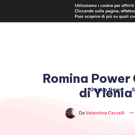
Utilizziamo i cookie per offrirt
Cliccando sulla pagina, effettua
Puoi scoprire di più su quali c
Romina Power C
di Ylenia
Gossip News
S
Da
Valentina Cervelli