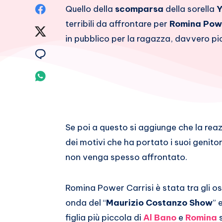
Condividi
Quello della
scomparsa
della sorella
Y
terribili da affrontare per
Romina Powe
su
Condividi
in pubblico per la ragazza, davvero pi
Facebook
su
Condividi
Twitter
su
Condividi
Email
su
Whatsapp
Se poi a questo si aggiunge che la rea
dei motivi che ha portato i suoi genito
non venga spesso affrontato.
Romina Power Carrisi è stata tra gli os
onda del “
Maurizio Costanzo Show
” 
figlia più piccola di
Al Bano
e
Romina
s