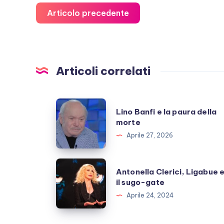
Articolo precedente
Articoli correlati
Lino
Lino Banfi e la paura della
Banfi
morte
e
Aprile 27, 2026
la
paura
Antonella
Antonella Clerici, Ligabue 
della
Clerici,
il sugo-gate
morte
Ligabue
Aprile 24, 2024
e
il