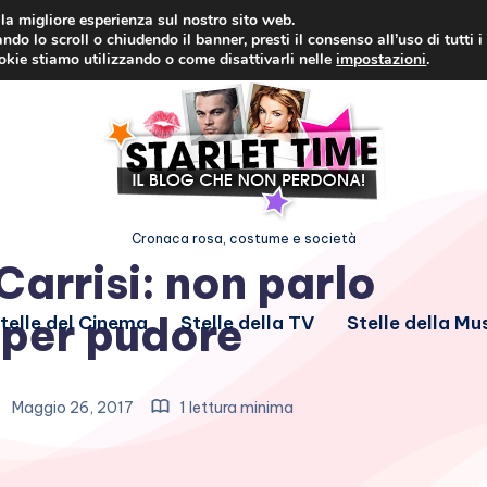
i la migliore esperienza sul nostro sito web.
ndo lo scroll o chiudendo il banner, presti il consenso all’uso di tutti i
ookie stiamo utilizzando o come disattivarli nelle
impostazioni
.
Cronaca rosa, costume e società
arrisi: non parlo
 per pudore
telle del Cinema
Stelle della TV
Stelle della Mu
Maggio 26, 2017
1 lettura minima