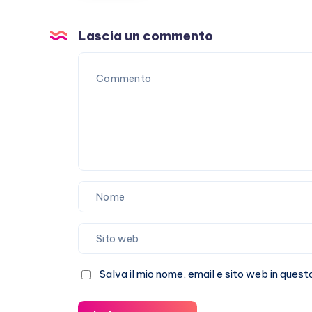
sugo-
gate
Lascia un commento
Salva il mio nome, email e sito web in que