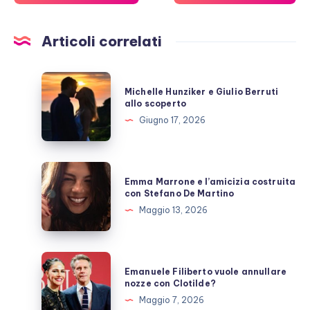
Articoli correlati
Michelle
Michelle Hunziker e Giulio Berruti
Hunziker
allo scoperto
e
Giugno 17, 2026
Giulio
Berruti
allo
Emma
Emma Marrone e l’amicizia costruita
scoperto
Marrone
con Stefano De Martino
e
Maggio 13, 2026
l’amicizia
costruita
con
Emanuele
Emanuele Filiberto vuole annullare
Stefano
Filiberto
nozze con Clotilde?
De
vuole
Maggio 7, 2026
Martino