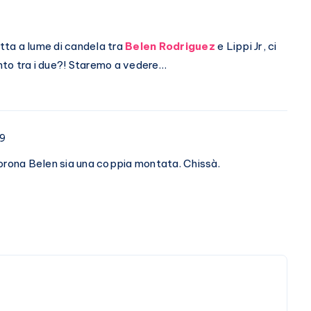
ta a lume di candela tra
Belen Rodriguez
e Lippi Jr, ci
to tra i due?! Staremo a vedere…
09
orona Belen sia una coppia montata. Chissà.