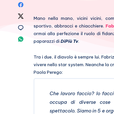
Condividi
su
Condividi
Mano nella mano, vicini vicini, c
Facebook
su
sportivo, abbracci e chiacchiere.
Fab
Condividi
ormai alla perfezione il ruolo di fidan
Twitter
su
Condividi
paparazzi di
DiPiù Tv
.
Email
su
Tra i due, il diavolo è sempre lui, Fabr
Whatsapp
vivere nello star system. Neanche la cr
Paola Perego:
Che lavoro faccio? Io facci
occupa di diverse cose 
spettacolo. Siamo in 5 e or