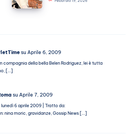
Febbraio 19, 2026
De
la
Martino
malattia
che
non
passa
rletTime
su Aprile 6, 2009
 in compagnia della bella Belen Rodriguez, lei è tutta
no, […]
 Roma
su Aprile 7, 2009
unedì 6 aprile 2009 | Tratto da:
in: nina moric, gravidanze, Gossip News […]