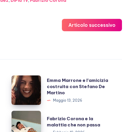
guez
,
DiPiù Tv
,
Fabrizio Corona
Articolo successivo
Emma
Emma Marrone e l’amicizia
costruita con Stefano De
Marrone
Martino
e
Maggio 13, 2026
l’amicizia
costruita
Fabrizio
Fabrizio Corona e la
con
Corona
malattia che non passa
Stefano
e