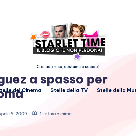
Cronaca rosa, costume e società
guez a spasso per
oma
telle del Cinema
Stelle della TV
Stelle della Mu
prile 6, 2009
1 lettura minima