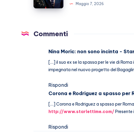
Maggio 7, 2026
annullare
nozze
con
Clotilde?
Commenti
Nina Moric: non sono incinta - Sta
[…] il suo ex se la spassa per le vie di Roma
impegnata nel nuovo progetto del Bagagli
Rispondi
Corona e Rodriguez a spasso per
[…] Corona e Rodriguez a spasso per Roma l
http://www.starlettime.com/
Presente 
Rispondi