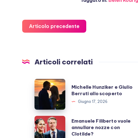
Taggato in:
Belen Rodri
Articolo precedente
Articoli correlati
Michelle
Michelle Hunziker e Giulio
Hunziker
Berruti allo scoperto
e
Giugno 17, 2026
Giulio
Berruti
Emanuele
Emanuele Filiberto vuole
allo
annullare nozze con
Filiberto
Clotilde?
scoperto
vuole