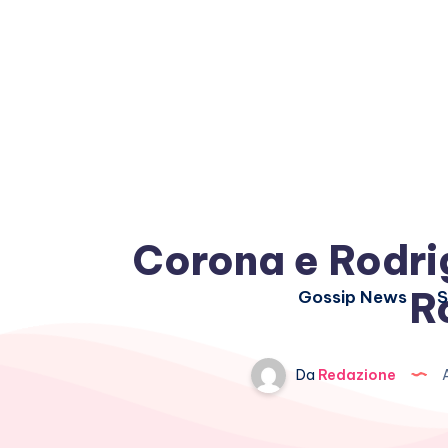
Corona e Rodri
R
Gossip News
S
Da
Redazione
A