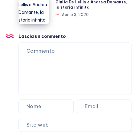
Giulia De Lellis e Andrea Damante,
con
De
la storia infinita
Elio
Lellis
Aprile 3, 2020
Lorenzoni
e
Andrea
Damante,
Lascia un commento
la
storia
infinita