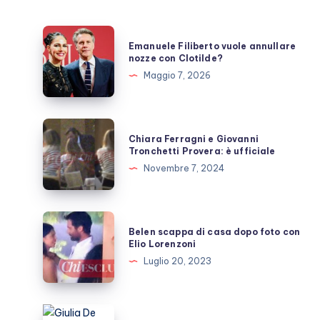
Emanuele
Emanuele Filiberto vuole annullare
Filiberto
nozze con Clotilde?
vuole
Maggio 7, 2026
annullare
nozze
con
Chiara
Chiara Ferragni e Giovanni
Clotilde?
Ferragni
Tronchetti Provera: è ufficiale
e
Novembre 7, 2024
Giovanni
Tronchetti
Provera:
Belen
Belen scappa di casa dopo foto con
è
scappa
Elio Lorenzoni
ufficiale
di
Luglio 20, 2023
casa
dopo
foto
Giulia