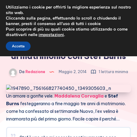
Utilizziamo i cookie per offrirti la migliore esperienza sul nostro
sito web.
Cliccando sulla pagina, effettuando lo scroll o chiudendo il
banner, presti il consenso all’uso di tutti i cookie
Puoi scoprire di più su quali cookie stiamo utilizzando o come
disattivarli nelle
impostazioni
.
Cronaca rosa, costume e
Maddalena Corvaglia, tre anni
Accetta
società
di matrimonio con Stef Burns
Da
Redazione
Maggio 2, 2014
1 lettura minima
Un amore a gonfie vele.
Maddalena Corvaglia
e
Stef
Burns
festeggeranno a fine maggio tre anni di matrimonio.
come ha confessato al settimanale Nuovo, l’ex velina è
innamorata più del primo giorno. Facile capire il perché…