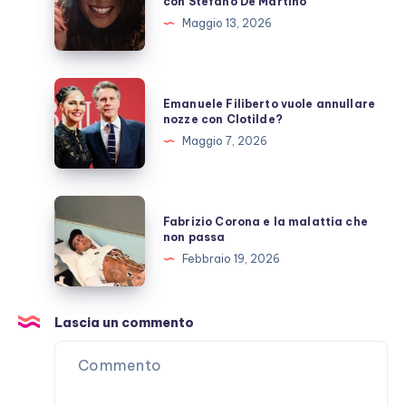
con Stefano De Martino
e
Maggio 13, 2026
l’amicizia
costruita
con
Emanuele
Emanuele Filiberto vuole annullare
Stefano
Filiberto
nozze con Clotilde?
De
vuole
Maggio 7, 2026
Martino
annullare
nozze
con
Fabrizio
Fabrizio Corona e la malattia che
Clotilde?
Corona
non passa
e
Febbraio 19, 2026
la
malattia
che
Lascia un commento
non
passa