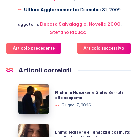
Ultimo Aggiornamento:
Dicembre 31, 2009
Debora Salvalaggio
,
Novella 2000
,
Taggato in:
Stefano Ricucci
Articolo precedente
Articolo successivo
Articoli correlati
Michelle
Michelle Hunziker e Giulio Berruti
Hunziker
allo scoperto
e
Giugno 17, 2026
Giulio
Berruti
allo
Emma
Emma Marrone e l’amicizia costruita
scoperto
Marrone