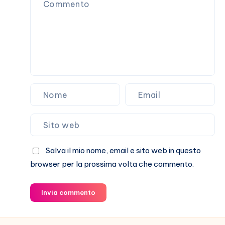
loro
storia
Salva il mio nome, email e sito web in questo
browser per la prossima volta che commento.
Invia commento