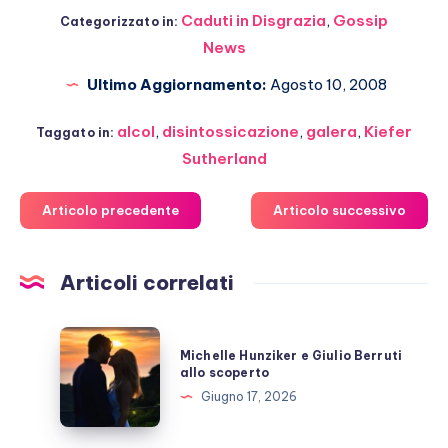
Caduti in Disgrazia
,
Gossip
Categorizzato in:
News
Ultimo Aggiornamento:
Agosto 10, 2008
alcol
,
disintossicazione
,
galera
,
Kiefer
Taggato in:
Sutherland
Articolo precedente
Articolo successivo
Articoli correlati
Michelle
Michelle Hunziker e Giulio Berruti
Hunziker
allo scoperto
e
Giugno 17, 2026
Giulio
Berruti