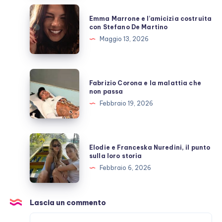
allo
Emma
Emma Marrone e l’amicizia costruita
scoperto
Marrone
con Stefano De Martino
e
Maggio 13, 2026
l’amicizia
costruita
con
Fabrizio
Fabrizio Corona e la malattia che
Stefano
Corona
non passa
De
e
Febbraio 19, 2026
Martino
la
malattia
che
Elodie
Elodie e Franceska Nuredini, il punto
non
e
sulla loro storia
passa
Franceska
Febbraio 6, 2026
Nuredini,
il
punto
Lascia un commento
sulla