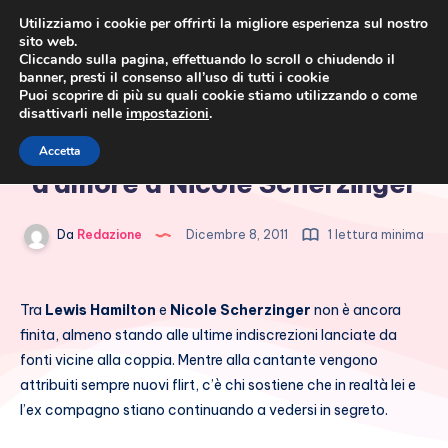
Utilizziamo i cookie per offrirti la migliore esperienza sul nostro
sito web.
Cliccando sulla pagina, effettuando lo scroll o chiudendo il
banner, presti il consenso all’uso di tutti i cookie
Puoi scoprire di più su quali cookie stiamo utilizzando o come
disattivarli nelle
impostazioni
.
Cronaca rosa, costume e
Lewis Hamilton manda lettere
Accetta
società
d’amore a Nicole Scherzinger
Da
Redazione
Dicembre 8, 2011
1 lettura minima
Tra
Lewis Hamilton
e
Nicole Scherzinger
non è ancora
finita, almeno stando alle ultime indiscrezioni lanciate da
fonti vicine alla coppia. Mentre alla cantante vengono
attribuiti sempre nuovi flirt, c’è chi sostiene che in realtà lei e
l’ex compagno stiano continuando a vedersi in segreto.