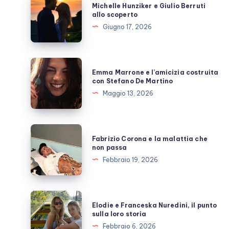
Michelle Hunziker e Giulio Berruti
Hunziker
allo scoperto
e
Giugno 17, 2026
Giulio
Berruti
allo
Emma
Emma Marrone e l’amicizia costruita
scoperto
Marrone
con Stefano De Martino
e
Maggio 13, 2026
l’amicizia
costruita
con
Fabrizio
Fabrizio Corona e la malattia che
Stefano
Corona
non passa
De
e
Febbraio 19, 2026
Martino
la
malattia
che
Elodie
Elodie e Franceska Nuredini, il punto
non
e
sulla loro storia
passa
Franceska
Febbraio 6, 2026