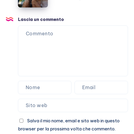
Nuredini,
il
punto
Lascia un commento
sulla
loro
storia
Salva il mio nome, email e sito web in questo
browser per la prossima volta che commento.