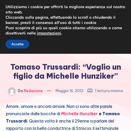
Utilizziamo i cookie per offrirti la migliore esperienza sul nostro
sito web.
Cliccando sulla pagina, effettuando lo scroll o chiudendo il
banner, presti il consenso all’uso di tutti i cookie
Puoi scoprire di più su quali cookie stiamo utilizzando o come
disattivarli nelle
impostazioni
.
Cronaca rosa, costume e
Accetta
società
Tomaso Trussardi: “Voglio un
figlio da Michelle Hunziker”
Da
Redazione
Maggio 16, 2012
1 lettura minima
Amore, amore e ancora amore. Non ci sono altre parole
pronunciate dalle bocche di
Michelle Hunziker
e Tomaso
Trussardi
. Questa volta è anche il 29enne a parlare del
rapporto con la bella conduttrice di Striscia. Il settimanale