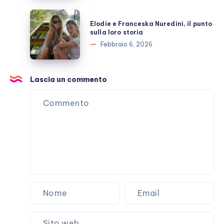
che
Elodie
Elodie e Franceska Nuredini, il punto
non
e
sulla loro storia
passa
Franceska
Febbraio 6, 2026
Nuredini,
il
punto
Lascia un commento
sulla
loro
storia