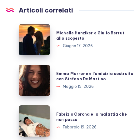
Articoli correlati
Michelle
Michelle Hunziker e Giulio Berruti
Hunziker
allo scoperto
e
Giugno 17, 2026
Giulio
Berruti
allo
Emma
Emma Marrone e l’amicizia costruita
scoperto
Marrone
con Stefano De Martino
e
Maggio 13, 2026
l’amicizia
costruita
con
Fabrizio
Fabrizio Corona e la malattia che
Stefano
Corona
non passa
De
e
Febbraio 19, 2026
Martino
la
malattia