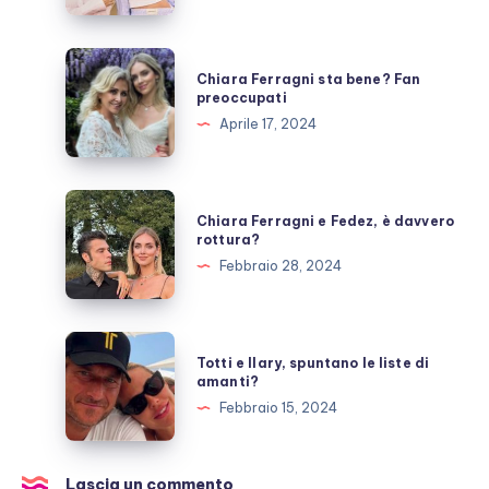
Cecilia
ancora
ai
Chiara
Chiara Ferragni sta bene? Fan
ferri
Ferragni
preoccupati
corti?
sta
Aprile 17, 2024
bene?
Fan
preoccupati
Chiara
Chiara Ferragni e Fedez, è davvero
Ferragni
rottura?
e
Febbraio 28, 2024
Fedez,
è
davvero
Totti
Totti e Ilary, spuntano le liste di
rottura?
e
amanti?
Ilary,
Febbraio 15, 2024
spuntano
le
liste
Lascia un commento