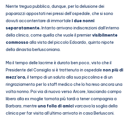
Niente tregua pubblica, dunque, per la delusione dei
paparazzi appostati nei pressi dell’ospedale, che si sono
dovuti accontentare di immortale
i due nonni
separatamente.
Intanto arrivano indiscrezioni dall’interno
della clinica, come quella che vuole il premier
visibilmente
commosso
alla vista del piccolo Edoardo, quinto nipote
della dinastia berlusconiana.
Ma il tempo delle lacrime è durato ben poco, visto che il
Presidente del Consiglio si è trattenuto in ospedale
non più di
mezz’ora,
il tempo di un saluto alla sua piccolina e di un
ringraziamento per lo staff medico che lo ha reso ancora una
volta nonno. Poi via di nuovo verso Arcore, lasciando campo
libero alla ex moglie tornata più tardi a tener compagnia a
Barbara, mentre
una folla di amici
varcava la soglia della
clinica per far visita all’ultimo arrivato in casa Berlusconi.