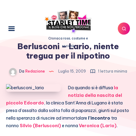
Cronaca rosa, costume e
Berlusconi – Lario, niente
società
tregua per il nipotino
Da
Redazione
Luglio 15, 2009
1 lettura minima
Da quando si è diffusa
la
notizia della nascita del
piccolo Edoardo
, la clinica Sant’Anna di Lugano è stata
presa d’assalto dalla solita folla di paparazzi, giunti sul posto
nella speranza di riuscire ad immortalare
l’incontro
tra
nonno
Silvio (Berlusconi)
e nonna
Veronica (Lario)
.