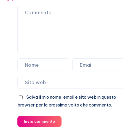
di
amanti?
Salva il mio nome, email e sito web in questo
browser per la prossima volta che commento.
Invia commento