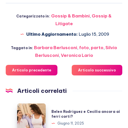
Gossip & Bambini
,
Gossip &
Categorizzato in:
Litigate
Ultimo Aggiornamento:
Luglio 15, 2009
Barbara Berlusconi
,
foto
,
parto
,
Silvio
Taggato in:
Berlusconi
,
Veronica Lario
Articolo precedente
Articolo successivo
Articoli correlati
Belen
Belen Rodriguez e Cecilia ancora ai
Rodriguez
ferri corti?
e
Giugno 11, 2025