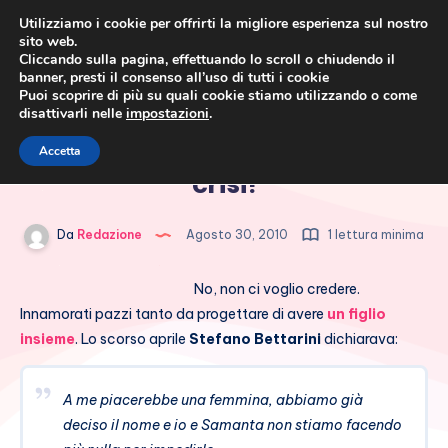
Utilizziamo i cookie per offrirti la migliore esperienza sul nostro
sito web.
Cliccando sulla pagina, effettuando lo scroll o chiudendo il
banner, presti il consenso all’uso di tutti i cookie
Puoi scoprire di più su quali cookie stiamo utilizzando o come
disattivarli nelle
impostazioni
.
Cronaca rosa, costume e
Bettarini-Togni, profonda
Accetta
società
crisi!
Da
Redazione
Agosto 30, 2010
1 lettura minima
No, non ci voglio credere.
Innamorati pazzi tanto da progettare di avere
un figlio
insieme
. Lo scorso aprile
Stefano Bettarini
dichiarava:
A me piacerebbe una femmina, abbiamo già
deciso il nome e io e Samanta non stiamo facendo