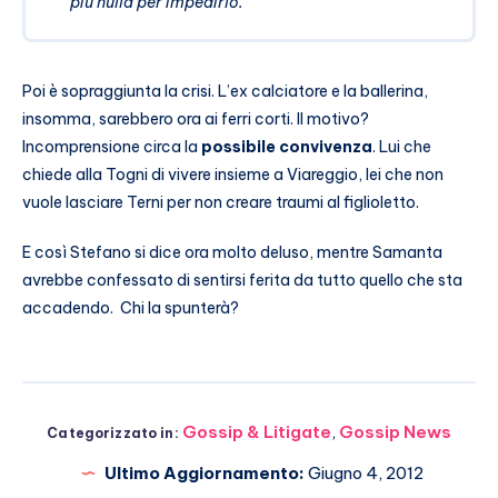
più nulla per impedirlo.
Poi è sopraggiunta la crisi. L’ex calciatore e la ballerina,
insomma, sarebbero ora ai ferri corti. Il motivo?
Incomprensione circa la
possibile convivenza
. Lui che
chiede alla Togni di vivere insieme a Viareggio, lei che non
vuole lasciare Terni per non creare traumi al figlioletto.
E così Stefano si dice ora molto deluso, mentre Samanta
avrebbe confessato di sentirsi ferita da tutto quello che sta
accadendo. Chi la spunterà?
Gossip & Litigate
,
Gossip News
Categorizzato in:
Ultimo Aggiornamento:
Giugno 4, 2012