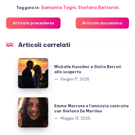
Samanta Togni
,
Stefano Bettarini
Taggato in:
Articolo precedente
Articolo successivo
Articoli correlati
Michelle
Michelle Hunziker e Giulio Berruti
Hunziker
allo scoperto
e
Giugno 17, 2026
Giulio
Berruti
allo
Emma
Emma Marrone e l’amicizia costruita
scoperto
Marrone
con Stefano De Martino
e
Maggio 13, 2026
l’amicizia
costruita