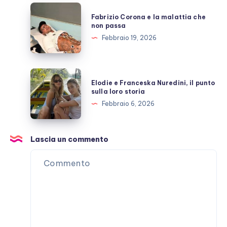
con
Fabrizio
Fabrizio Corona e la malattia che
Stefano
Corona
non passa
De
e
Febbraio 19, 2026
Martino
la
malattia
che
Elodie
Elodie e Franceska Nuredini, il punto
non
e
sulla loro storia
passa
Franceska
Febbraio 6, 2026
Nuredini,
il
punto
Lascia un commento
sulla
loro
storia