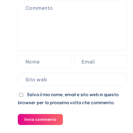
sulla
loro
storia
Salva il mio nome, email e sito web in questo
browser per la prossima volta che commento.
Invia commento