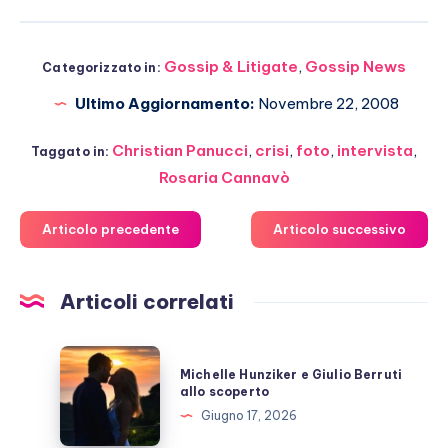
Gossip & Litigate
,
Gossip News
Categorizzato in:
Ultimo Aggiornamento:
Novembre 22, 2008
Christian Panucci
,
crisi
,
foto
,
intervista
,
Taggato in:
Rosaria Cannavò
Articolo precedente
Articolo successivo
Articoli correlati
Michelle
Michelle Hunziker e Giulio Berruti
Hunziker
allo scoperto
e
Giugno 17, 2026
Giulio