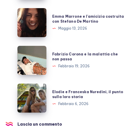
Berruti
allo
Emma
Emma Marrone e l’amicizia costruita
scoperto
Marrone
con Stefano De Martino
e
Maggio 13, 2026
l’amicizia
costruita
con
Fabrizio
Fabrizio Corona e la malattia che
Stefano
Corona
non passa
De
e
Febbraio 19, 2026
Martino
la
malattia
che
Elodie
Elodie e Franceska Nuredini, il punto
non
e
sulla loro storia
passa
Franceska
Febbraio 6, 2026
Nuredini,
il
punto
Lascia un commento