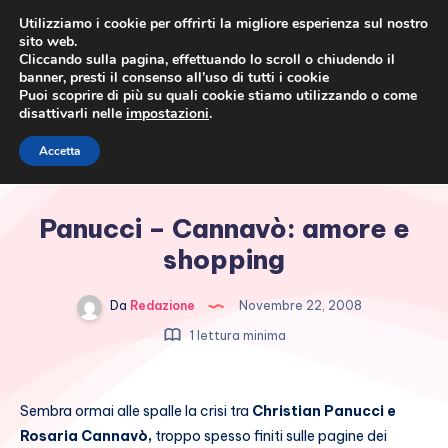
Utilizziamo i cookie per offrirti la migliore esperienza sul nostro
sito web.
Cliccando sulla pagina, effettuando lo scroll o chiudendo il
banner, presti il consenso all’uso di tutti i cookie
Puoi scoprire di più su quali cookie stiamo utilizzando o come
disattivarli nelle
impostazioni
.
Cronaca rosa, costume e
Accetta
società
Panucci – Cannavò: amore e
shopping
Da
Redazione
Novembre 22, 2008
1 lettura minima
Sembra ormai alle spalle la crisi tra
Christian Panucci e
Rosaria Cannavò,
troppo spesso finiti sulle pagine dei